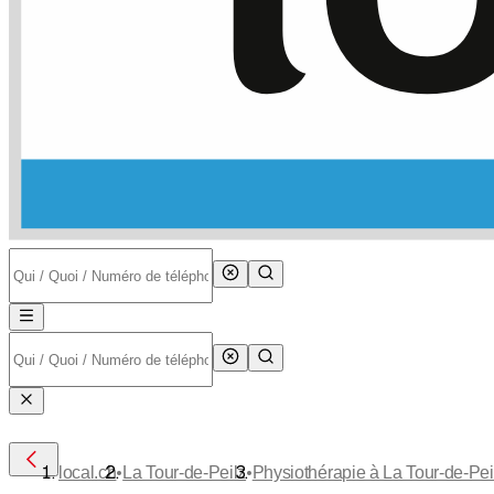
•
•
local.ch
La Tour-de-Peilz
Physiothérapie à La Tour-de-Pei