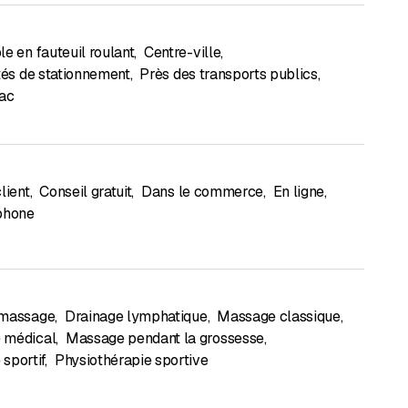
e en fauteuil roulant
,
Centre-ville
,
ités de stationnement
,
Près des transports publics
,
lac
lient
,
Conseil gratuit
,
Dans le commerce
,
En ligne
,
phone
 massage
,
Drainage lymphatique
,
Massage classique
,
 médical
,
Massage pendant la grossesse
,
sportif
,
Physiothérapie sportive