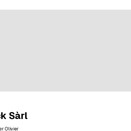
r 9 évaluations
k Sàrl
r Olivier