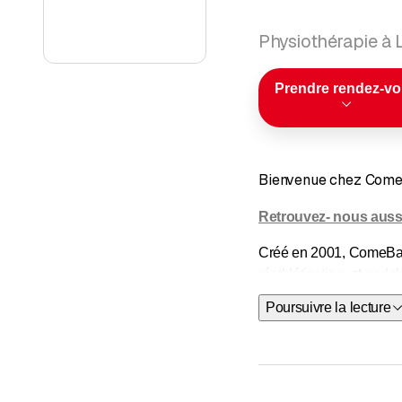
Physiothérapie à 
Prendre rendez-v
Bienvenue chez Come
Retrouvez- nous aussi
Créé en 2001, ComeBack
réathlétisation,
et
podol
Poursuivre la lecture
Nous offrons également 
physique.
Pour optimise
Le concept ComeBack s