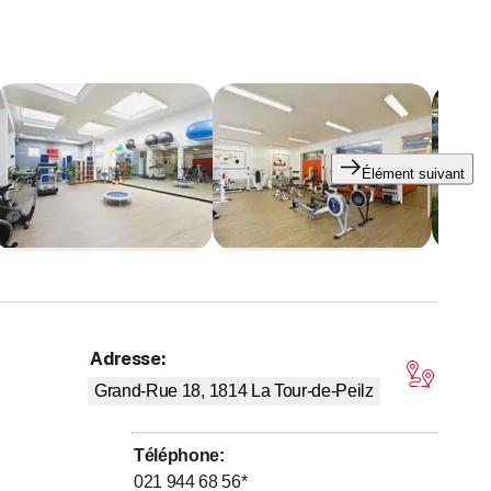
pparition de blessures ou de maladies. Il est donc important
alisés et notre offre de cours, fitness et préparation
Élément suivant
Adresse
:
,9 sur 5 étoiles
Grand-Rue 18, 1814
La Tour-de-Peilz
Téléphone
:
021 944 68 56
*