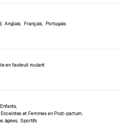
d
,
Anglais
,
Français
,
Portugais
e en fauteuil roulant
Enfants
,
Enceintes et Femmes en Post-partum
,
es âgées
,
Sportifs