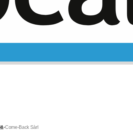
•
lz
Come-Back Sàrl