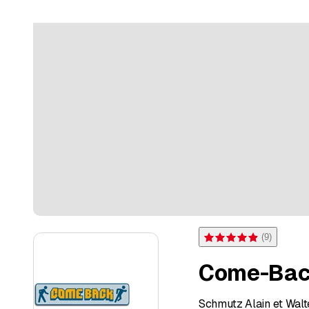
(
9
)
Note 4,9 sur 5 étoiles pou
Come-Bac
Schmutz Alain et Walte