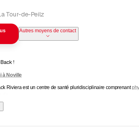
La Tour-de-Peilz
ous
Autres moyens de contact
Back !
 à Noville
 Riviera est un centre de santé pluridisciplinaire comprenant
phy
ogie
.
à chacun, en fonction de ses objectifs personnels, un suivi dans 
r votre potentiel, vous êtes encadrés par des professionnels comp
’articule autour de trois axes