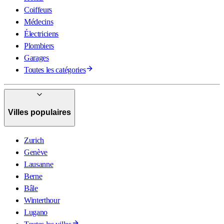
Coiffeurs
Médecins
Électriciens
Plombiers
Garages
Toutes les catégories
Villes populaires
Zurich
Genève
Lausanne
Berne
Bâle
Winterthour
Lugano