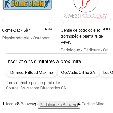
4.9
4.8
Come-Back Sàrl
Centre de podologie et
Évaluation
É
d'orthopédie plantaire de
Physiothérapie • Ostéopathie • Personal Training • Podologue • Massage • Massage de santé et de sport • Centre de cours • Pilates
Vevey
Podologue • Pédicure • Orthopédie (hors rubrique médecins)
Inscriptions similaires à proximité
Dr méd. Pilloud Maxime
QuoVadis Ortho SA
Les O
*
ne souhaite pas de publicité
Source:
Swisscom Directories SA
•
•
local.ch
Bouveret
Perisse Aline
•
Podologue à Bouveret