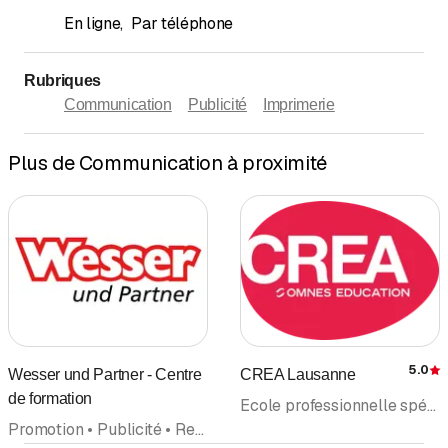
En ligne
,
Par téléphone
Rubriques
Communication
Publicité
Imprimerie
Plus de Communication à proximité
5.0
Wesser und Partner - Centre
CREA Lausanne
É
de formation
Ecole professionnelle spécialisée école professionnelle • Ecole privée • Marketing • Communication
Promotion • Publicité • Relations publiques • Agence de Communication • Communication • Agence • Développement des emplois