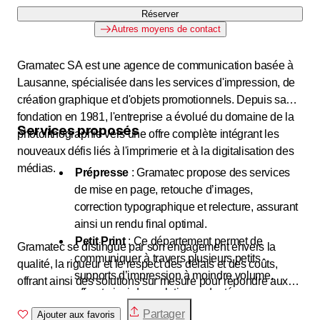
Réserver
Autres moyens de contact
Gramatec SA est une agence de communication basée à
Lausanne, spécialisée dans les services d'impression, de
création graphique et d'objets promotionnels. Depuis sa
fondation en 1981, l'entreprise a évolué du domaine de la
Services proposés
photolithographie vers une offre complète intégrant les
nouveaux défis liés à l'imprimerie et à la digitalisation des
médias.
Prépresse
: Gramatec propose des services
de mise en page, retouche d’images,
correction typographique et relecture, assurant
ainsi un rendu final optimal.
Petit Print
: Ce département permet de
Gramatec se distingue par son engagement envers la
communiquer à travers plusieurs petits
qualité, la rigueur et le respect des délais et des coûts,
supports d’impression à moindre volume,
offrant ainsi des solutions sur mesure pour répondre aux
offrant ainsi des solutions adaptées aux
besoins de communication de ses clients.
besoins spécifiques des clients.
Partager
Ajouter aux favoris