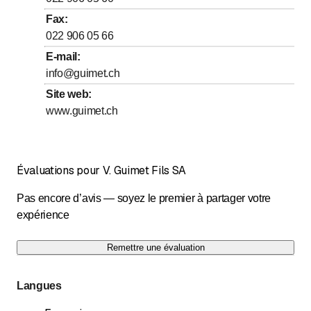
Vendredi
Ouvert toute la journée
Fax
:
- Entretien de vide-ordures
022 906 05 66
Samedi
Ouvert toute la journée
- Tous travaux d'insalubrité
E-mail
:
Dimanche
Ouvert toute la journée
info@guimet.ch
- Repérage de canalisation par radio détection
Site web
:
www.guimet.ch
- Des rapports complets sur l'état de vos canalisations sur
DVD ou cassette VHS
Évaluations pour V. Guimet Fils SA
Pas encore d’avis — soyez le premier à partager votre
expérience
Remettre une évaluation
Langues