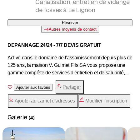
Canalisation, entretien de vidange
de fosses à Le Lignon
Réserver
Autres moyens de contact
DEPANNAGE 24/24 - 7/7 DEVIS GRATUIT
Active dans le domaine de l'assainissement depuis plus de
125 ans, la maison V. Guimet Fils SA vous propose une
gamme complète de services d'entretien et de salubrité,
destinés à améliorer votre vie et votre environnement.
Partager
Ajouter aux favoris
Etablie à Genève et offrant un rayon d'action englobant tout
Ajouter au carnet d'adresses
Modifier l'inscription
le canton ainsi que la région de La Côte, Guimet met à
votre disposition plus d'une trentaine de véhicules
Galerie
d'intervention rapide afin de vous assurer un dépannage
(
4
)
immédiat 24/24h.
Nos services