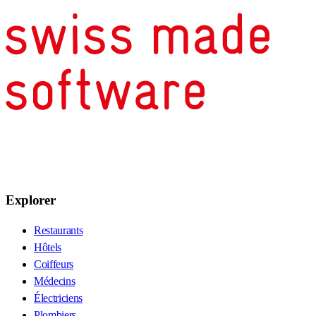
Explorer
Restaurants
Hôtels
Coiffeurs
Médecins
Électriciens
Plombiers