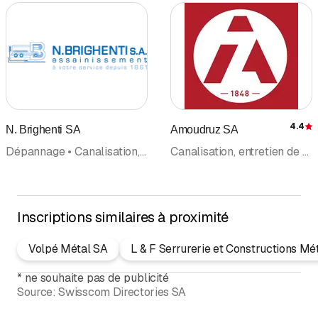
4.4
N. Brighenti SA
Amoudruz SA
É
Dépannage • Canalisation, entretien de vidange de fosses • Entreprise de Nettoyage
Canalisation, entretien de vidange de fosses • Service d'Urgence • Assainissement de canalisations • Nettoyage de tuyau • Contrôles d'étanchéité • Nettoyage tuyaux obstrués • Dépannage
Inscriptions similaires à proximité
Volpé Métal SA
L & F Serrurerie et Constructions Mé
*
ne souhaite pas de publicité
Source:
Swisscom Directories SA