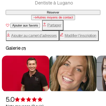
Dentiste à Lugano
Réserver
Autres moyens de contact
Partager
Ajouter aux favoris
Ajouter au carnet d'adresses
Modifier l'inscription
Galerie
(
7
)
5.0
Évaluation de 5 sur 5 étoiles