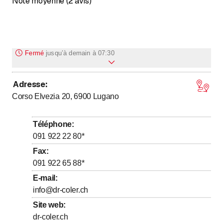
Note moyenne (2 avis)
Fermé
jusqu’à
demain à 07:30
Adresse
:
jusqu’à
Lundi
11
:
00
-
19
:
00
Corso Elvezia 20, 6900
Lugano
jusqu’à
Mardi
11
:
00
-
19
:
00
jusqu’à
Mercredi
9
:
00
-
17
:
00
Téléphone
:
jusqu’à
Jeudi
7
:
30
-
15
:
30
091 922 22 80
*
jusqu’à
Vendredi
7
:
30
-
15
:
30
Fax
:
091 922 65 88
*
Samedi
Fermé
E-mail
:
Dimanche
Fermé
info@dr-coler.ch
Site web
:
Riceve solo su appuntamento. CHIAMARE PER INFO
dr-coler.ch