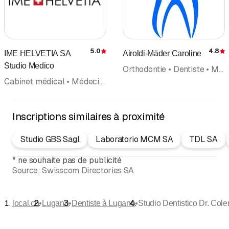
5.0
4.8
IME HELVETIA SA
Airoldi-Mäder Caroline
Évaluation
É
Studio Medico
Orthodontie • Dentiste • Médecin-dentiste • Hygiéniste dentaire • Clinique dentaire • Blanchiment dentaire
Cabinet médical • Médecine esthétique • Dentiste • Médecin-dentiste
Inscriptions similaires à proximité
Studio GBS Sagl
Laboratorio MCM SA
TDL SA
*
ne souhaite pas de publicité
Source:
Swisscom Directories SA
•
•
•
local.ch
Lugano
Dentiste à Lugano
Studio Dentistico Dr. Cole