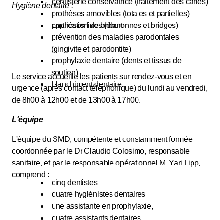
dentisterie conservatrice (traitement des caries)
Hygiène dentaire :
prothèses amovibles (totales et partielles)
prothèses fixes (couronnes et bridges)
application de brillant
prévention des maladies parodontales
(gingivite et parodontite)
prophylaxie dentaire (dents et tissus de
soutien)
Le service accueille les patients sur rendez-vous et en
blanchiment dentaire
urgence (après contact téléphonique) du lundi au vendredi,
de 8h00 à 12h00 et de 13h00 à 17h00.
L'équipe
L'équipe du SMD, compétente et constamment formée,
coordonnée par le Dr Claudio Colosimo, responsable
sanitaire, et par le responsable opérationnel M. Yari Lipp,
comprend :
cinq dentistes
quatre hygiénistes dentaires
une assistante en prophylaxie,
quatre assistants dentaires