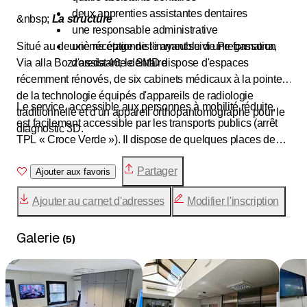
deux apprenties assistantes dentaires
&nbsp;
La structure
une responsable administrative
Situé au deuxième étage de l'immeuble de Pregassona,
une réceptionniste ayant suivi une formation
Via alla Bozzoreda 46, le SMD dispose d'espaces
d'assistante dentaire
récemment rénovés, de six cabinets médicaux à la pointe
de la technologie équipés d'appareils de radiologie
Le service, accessible aux personnes à mobilité réduite,
traditionnelle et d'un appareil orthopantomographe pour le
est facilement accessible par les transports publics (arrêt
diagnostic 3D.
TPL « Croce Verde »). Il dispose de quelques places de
stationnement réservées, de plusieurs places de
Partager
stationnement public à moins de 5 minutes et d'une place
Ajouter aux favoris
de stationnement réservée aux patients handicapés.
Ajouter au carnet d'adresses
Modifier l'inscription
Galerie
(
5
)