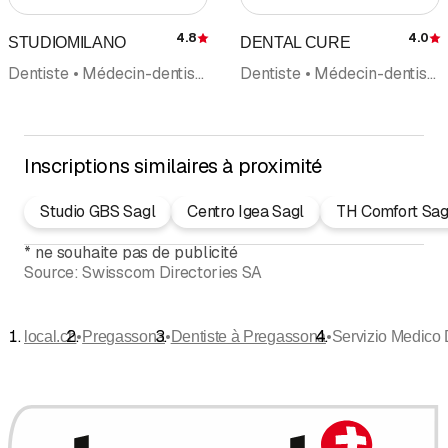
4.8
4.0
STUDIOMILANO
DENTAL CURE
Évaluation
É
Dentiste • Médecin-dentiste • Médecin-dentiste de garde
Dentiste • Médecin-dentiste • Hygiéniste dentaire • Orthodontie • Chirurgie orale • Parodontologie • Blanchiment dentaire • Médecine dentaire reconstructive
Inscriptions similaires à proximité
Studio GBS Sagl
Centro Igea Sagl
TH Comfort Sag
*
ne souhaite pas de publicité
Source:
Swisscom Directories SA
•
•
•
local.ch
Pregassona
Dentiste à Pregassona
Servizio Medico