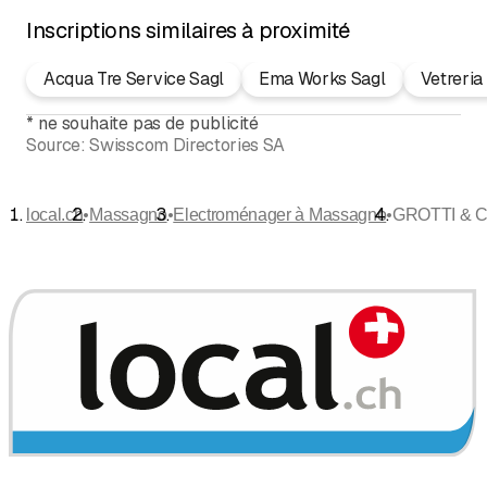
Inscriptions similaires à proximité
Acqua Tre Service Sagl
Ema Works Sagl
Vetreria
*
ne souhaite pas de publicité
Source:
Swisscom Directories SA
•
•
•
local.ch
Massagno
Electroménager à Massagno
GROTTI & 