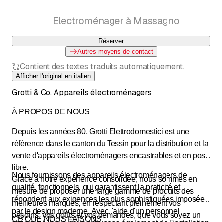
Electroménager à Massagno
Réserver
Autres moyens de contact
Contient des textes traduits automatiquement.
Afficher l'original en italien
Grotti & Co. Appareils électroménagers
À PROPOS DE NOUS
Depuis les années 80, Grotti Elettrodomestici est une
référence dans le canton du Tessin pour la distribution et la
vente d'appareils électroménagers encastrables et en pose
libre.
Nous fournissons des appareils électroménagers de
Grâce à notre expérience consolidée, nous sommes en
qualité, fonctionnels, qui garantissent la praticité et
mesure de proposer une large gamme de produits des
répondent aux exigences les plus sophistiquées imposées
meilleures marques, en respectant pleinement vos
par le design moderne. Avec l'aide d'un personnel
besoins, vos goûts et vos demandes, que vous soyez un
CE QUE NOUS FAISONS