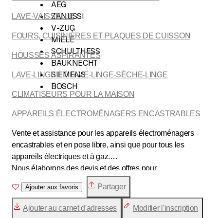
AEG
ZANUSSI
LAVE-VAISSELLE
V-ZUG
FOURS, CUISINIÈRES ET PLAQUES DE CUISSON
MIELE
SCHULTHESS
HOUSSES ASPIRANTES
BAUKNECHT
SIEMENS
LAVE-LINGE ET LAVE-LINGE-SÈCHE-LINGE
BOSCH
CLIMATISEURS POUR LA MAISON
APPAREILS ÉLECTROMÉNAGERS ENCASTRABLES
Vente et assistance pour les appareils électroménagers
encastrables et en pose libre, ainsi que pour tous les
appareils électriques et à gaz.
Nous élaborons des devis et des offres pour
l'ameublement de cuisines, tant
pour les particuliers que
Partager
Ajouter aux favoris
pour les administrations et les agences immobilières.
Ajouter au carnet d'adresses
Modifier l'inscription