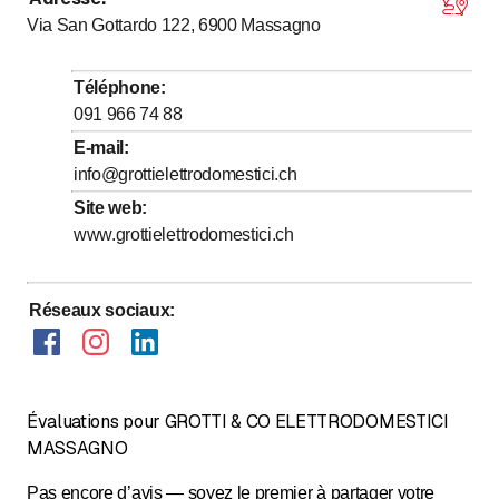
Lundi
7
:
30
-
18
:
00
Via San Gottardo 122, 6900
Massagno
jusqu’à
Mardi
7
:
30
-
18
:
00
jusqu’à
Mercredi
7
:
30
-
18
:
00
Téléphone
:
jusqu’à
Jeudi
7
:
30
-
18
:
00
091 966 74 88
jusqu’à
Vendredi
7
:
30
-
18
:
00
E-mail
:
info@grottielettrodomestici.ch
Samedi
Fermé
Site web
:
Dimanche
Fermé
www.grottielettrodomestici.ch
Interveniamo a 360° (Ticino e Moesano), 24h su 24h
(solo urg
Réseaux sociaux
:
Évaluations pour GROTTI & CO ELETTRODOMESTICI
MASSAGNO
Pas encore d’avis — soyez le premier à partager votre