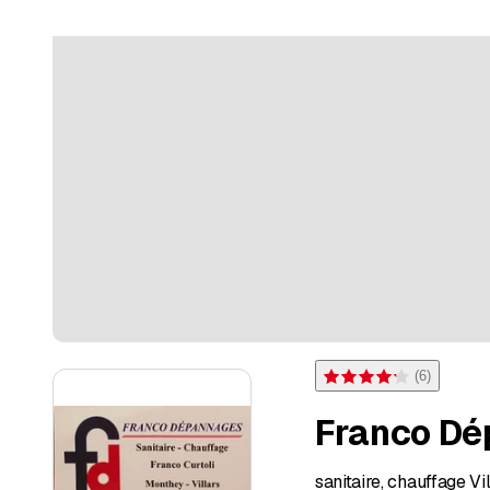
(
6
)
Note 4,2 sur 5 étoiles pou
Franco D
sanitaire, chauffage V