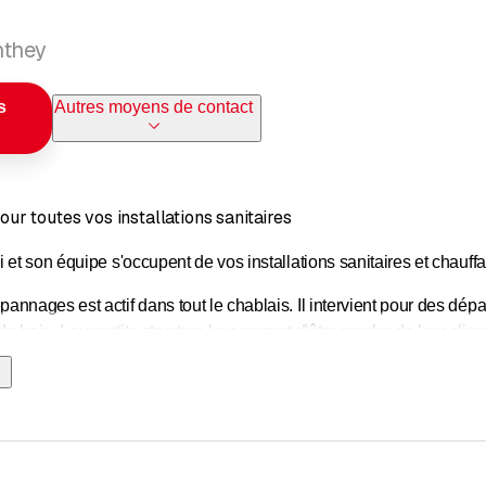
nthey
s
Autres moyens de contact
r toutes vos installations sanitaires
 et son équipe s'occupent de vos installations sanitaires et chauff
nnages est actif dans tout le chablais. Il intervient pour des dépa
de bain. Leur petite structure leur permet d'être proche de leur clien
ation de salle de bain.
nder un devis gratuit sans engagement.
rvices que propose Franco dépannages: