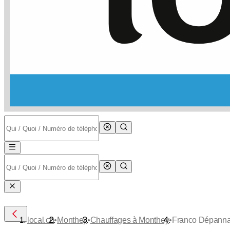
•
•
•
local.ch
Monthey
Chauffages à Monthey
Franco Dépann