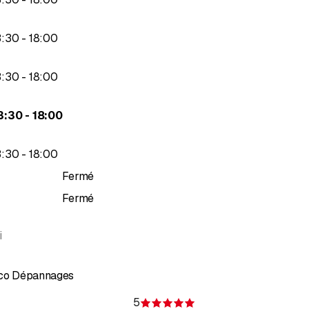
jusqu’à
3
:
30
-
18
:
00
jusqu’à
3
:
30
-
18
:
00
jusqu’à
3
:
30
-
18
:
00
jusqu’à
3
:
30
-
18
:
00
Fermé
Fermé
i
nco Dépannages
5