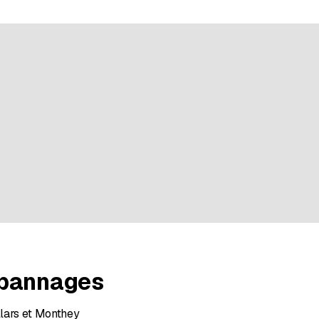
r 6 évaluations
épannages
illars et Monthey