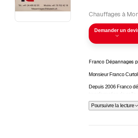
Chauffages à Mo
Demander un devi
Franco Dépannages pou
Monsieur Franco Curtoli
Depuis 2006 Franco dépa
transformation de salle 
transformations et rénov
Poursuivre la lecture
N'hésitez pas à dema
Voici les différents se