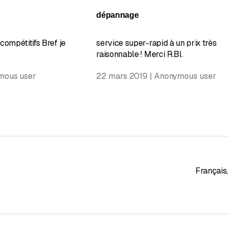
n de 5 sur 5 étoiles
Évaluation de 5 sur 5 é
dépannage
compétitifs Bref je
service super-rapid à un prix très
raisonnable ! Merci R.Bl.
mous user
22 mars 2019 | Anonymous user
Français