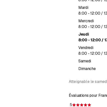
Mardi
jusqu’à
8
:
00
-
12
:
00
/ 1
Mercredi
jusqu’à
8
:
00
-
12
:
00
/ 1
Jeudi
jusqu’à
8
:
00
-
12
:
00
/ 1
Vendredi
jusqu’à
8
:
00
-
12
:
00
/ 1
Samedi
Dimanche
Atteignable le samed
Évaluations pour Fra
5