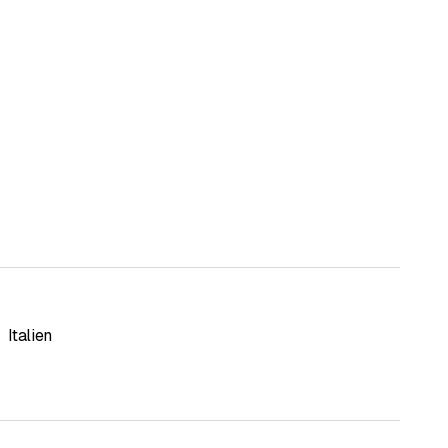
toiles
,
Italien