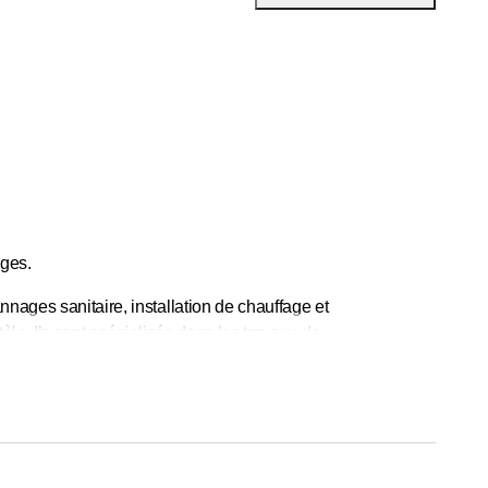
ages.
nnages sanitaire, installation de chauffage et
tèle. Ils sont spécialisés dans les travaux de