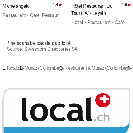
4.4
4.8
Michelangelo
Hôtel Restaurant La
Évaluation
É
Tour d'Aï - Leysin
Restaurant • Café, Restaurant • Cuisine italienne • Pizzeria • Take Away
Hôtel • Restaurant • Café, Restaurant • Séminaire • Banquet • Bar
*
ne souhaite pas de publicité
Source:
Swisscom Directories SA
•
•
•
local.ch
Muraz (Collombey)
Restaurant à Muraz (Collombey)