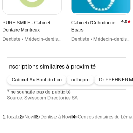
4.2
PURE SMILE - Cabinet
Cabinet d'Orthodontie
É
Dentaire Montreux
Epars
Dentiste • Médecin-dentiste • Hygiéniste dentaire • Implantologie • Médecine dentaire reconstructive • Blanchiment dentaire • Orthodontie • Pédiatrie • Médecins
Dentiste • Médecin-dentiste • Orthodontie • Médecine dentaire pédiatrique
Inscriptions similaires à proximité
Cabinet Au Bout du Lac
orthopro
Dr FREHNER Mir
*
ne souhaite pas de publicité
Source:
Swisscom Directories SA
•
•
•
local.ch
Noville
Dentiste à Noville
Centres dentaires du Léma