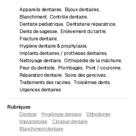
Appareils dentaires
,
Bijoux dentaires
,
Blanchiment
,
Contrôle dentaire
,
Dentiste pédiatrique
,
Dentisterie réparatrice
,
Dents de sagesse
,
Enlèvement du tartre
,
Fracture dentaire
,
Hygiène dentaire & prophylaxie
,
Implants dentaires / prothèses dentaires
,
Nettoyage dentaire
,
Orthopédie de la mâchoire
,
Peur du dentiste
,
Plombages
,
Pont / couronne
,
Réparation dentaire
,
Soins des gencives
,
Traitements des racines
,
Troisièmes dents
,
Urgences dentaires
Rubriques
Dentiste
Hygiéniste dentaire
Orthodontie
Implantologie
Clinique dentaire
Blanchiment dentaire