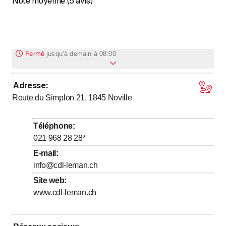
Note moyenne (5 avis)
Fermé
jusqu’à
demain à 08:00
Adresse
:
jusqu’à
Lundi
8
:
00
-
18
:
00
Route du Simplon 21, 1845
Noville
jusqu’à
Mardi
8
:
00
-
18
:
00
jusqu’à
Mercredi
8
:
00
-
18
:
00
Téléphone
:
jusqu’à
Jeudi
8
:
00
-
18
:
00
021 968 28 28
*
jusqu’à
Vendredi
8
:
00
-
18
:
00
E-mail
:
info@cdl-leman.ch
jusqu’à
Samedi
8
:
00
-
13
:
00
Site web
:
Dimanche
Fermé
www.cdl-leman.ch
Parking gratuit de 8h à 19h.