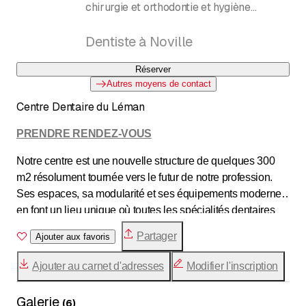
chirurgie et orthodontie et hygiène
dentaire
Dentiste à Noville
Réserver
Autres moyens de contact
Centre Dentaire du Léman
PRENDRE RENDEZ-VOUS
Notre centre est une nouvelle structure de quelques 300
m2 résolument tournée vers le futur de notre profession.
Ses espaces, sa modularité et ses équipements modernes
en font un lieu unique où toutes les spécialités dentaires
(soins, chirurgie, implantologie, esthétique du sourire,
Partager
Ajouter aux favoris
parodontologie, orthodontie, …) pourront s’exprimer
pleinement. Les locaux s’organisent en deux parties bien
Ajouter au carnet d'adresses
Modifier l'inscription
distinctes. D’un côté, l’entrée donne directement sur le
bureau d’accueil et la salle d’attente. De l’autre côté se
Galerie
(
6
)