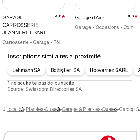
4.8
4.8
GARAGE
Garage d'Aïre
Évaluation
É
CARROSSERIE
Garage • Occasions • Commerce d'Automobiles neuves et d'occasion • Carrosserie • Réparations
JEANNERET SARL
Carrosserie • Garage • Tôlerie • Peinture en carrosserie • Commerce d'Automobiles neuves et d'occasion • Pneus • Accessoires et pièces détachées d'Automobiles
Inscriptions similaires à proximité
Lehmann SA
Bottiglieri SA
Hoovernez SARL
*
ne souhaite pas de publicité
Source:
Swisscom Directories SA
•
•
•
local.ch
Plan-les-Ouates
Garage à Plan-les-Ouates
Carcop S