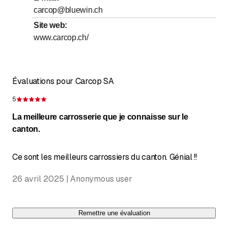
carcop@bluewin.ch
Samedi
Fermé
Site web
:
Dimanche
Fermé
www.carcop.ch/
Évaluations pour Carcop SA
5
Évaluation de 5 sur 5 étoiles
La meilleure carrosserie que je connaisse sur le
canton.
Ce sont les meilleurs carrossiers du canton. Génial !!
26 avril 2025 | Anonymous user
Remettre une évaluation