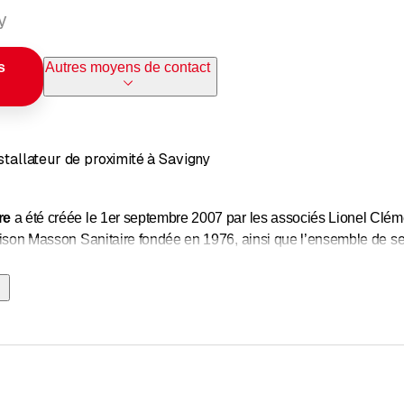
y
s
Autres moyens de contact
nstallateur de proximité à Savigny
re
a été créée le 1er septembre 2007 par les associés Lionel Clém
 maison Masson Sanitaire fondée en 1976, ainsi que l’ensemble de s
périence. L’ensemble de notre personnel est qualifié et possè
ge
.
é comprend tous les travaux sanitaires dans le cadre de
construct
ment
un service de
dépannage
rapide et très qualifié. Nous ex
énovations.