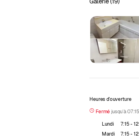
Galerie
(
19
)
Nous sommes spéciali
électricien.Nous vous a
www.msanitaire.ch
Heures d’ouverture
Fermé
jusqu’à
07:1
ju
Lundi
7
:
15
-
12
ju
Mardi
7
:
15
-
12