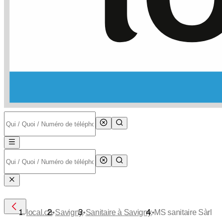
•
•
•
local.ch
Savigny
Sanitaire à Savigny
MS sanitaire Sàrl