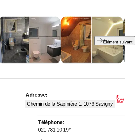
 même de vous conseiller un carreleur, plâtrier-peintre ou
Élément suivant
Adresse
:
,6 sur 5 étoiles
Chemin de la Sapinière 1, 1073
Savigny
Téléphone
:
021 781 10 19
*