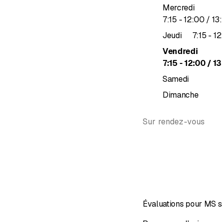
Mercredi
jusqu’à
7
:
15
-
12
:
00
/ 13
:
ju
Jeudi
7
:
15
-
12
Vendredi
jusqu’à
7
:
15
-
12
:
00
/ 13
Samedi
Dimanche
Sur rendez-vous
Évaluations pour MS sa