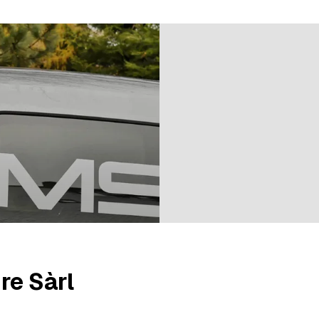
r 5 évaluations
re Sàrl