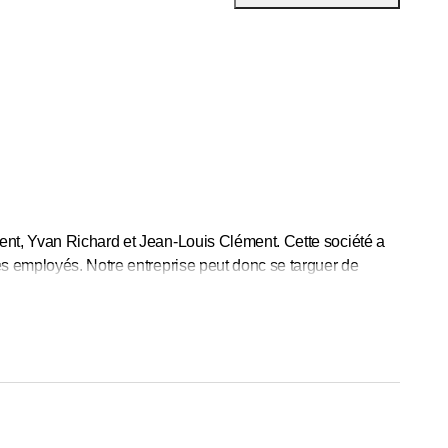
ent, Yvan Richard et Jean-Louis Clément. Cette société a
es employés. Notre entreprise peut donc se targuer de
de de nombreuses années d’exence dans les domaines du
ions neuves
, de
rénovations
ou de
transformations
.
écutons également les travaux de chauffage dans le cadre de