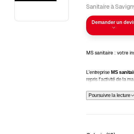
Sanitaire à Savign
Demander un devi
MS sanitaire : votre i
L’entreprise
MS sanitai
repris l’activité de la
nombreuses années d’ex
sanitaire
et du
chauffa
Poursuivre la lecture
Notre domaine d’activit
Nous possédons égale
transformations et de r