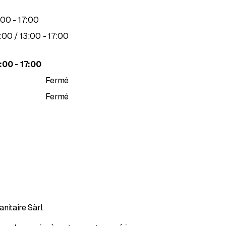
jusqu’à
00
-
17
:
00
squ’à
jusqu’à
:
00
/ 13
:
00
-
17
:
00
jusqu’à
:
00
-
17
:
00
Fermé
Fermé
nitaire Sàrl