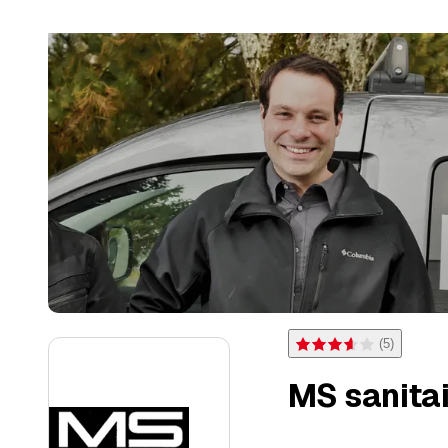
(
5
)
Note 3,6 sur 5 étoiles pou
MS sanitai