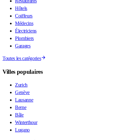
Restaurants
Hôtels
Coiffeurs
Médecins
Électriciens
Plombiers
Garages
Toutes les catégories
Villes populaires
Zurich
Genève
Lausanne
Berne
Bâle
Winterthour
Lugano