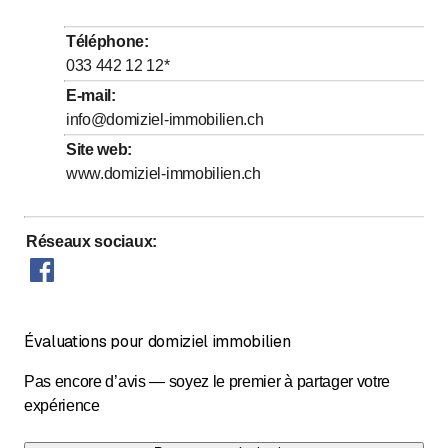
jusqu’à
Mercredi
9
:
00
-
17
:
30
Téléphone
:
jusqu’à
Jeudi
9
:
00
-
17
:
30
033 442 12 12
*
jusqu’à
Vendredi
9
:
00
-
17
:
30
E-mail
:
info@domiziel-immobilien.ch
jusqu’à
Samedi
9
:
00
-
12
:
00
Site web
:
Dimanche
Fermé
www.domiziel-immobilien.ch
Réseaux sociaux
:
Évaluations pour domiziel immobilien
Pas encore d’avis — soyez le premier à partager votre
expérience