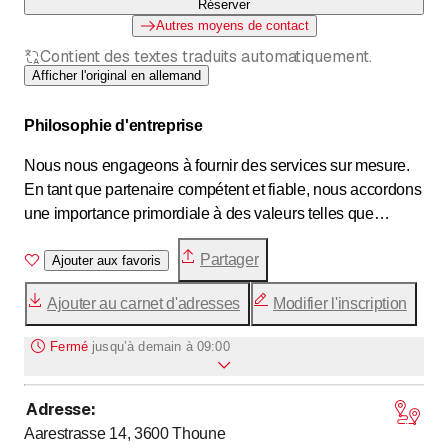
Réserver
Autres moyens de contact
Contient des textes traduits automatiquement.
Afficher l'original en allemand
Philosophie d'entreprise
Nous nous engageons à fournir des services sur mesure.
En tant que partenaire compétent et fiable, nous accordons
une importance primordiale à des valeurs telles que
l'intégrité, l'ouverture et la transparence dans nos pratiques
Partager
commerciales, l'objectivité et la confiance dans notre travail
Ajouter aux favoris
quotidien.
Ajouter au carnet d'adresses
Modifier l'inscription
Grâce à notre longue expérience, nous vous
Fermé
jusqu’à
demain à 09:00
accompagnons de manière optimale dans vos décisions
immobilières.
Adresse
:
jusqu’à
Lundi
9
:
00
-
17
:
30
Aarestrasse 14, 3600
Thoune
jusqu’à
Mardi
9
:
00
-
17
:
30