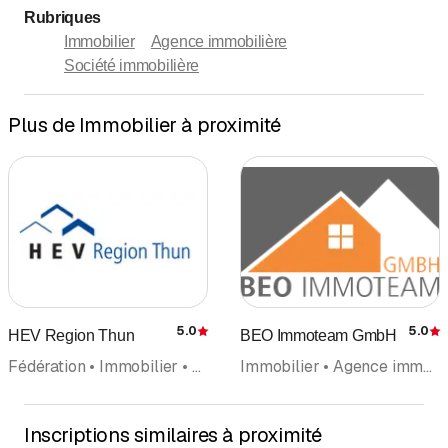
Rubriques
Immobilier
Agence immobilière
Société immobilière
Plus de Immobilier à proximité
5.0
5.0
HEV Region Thun
BEO Immoteam GmbH
Évaluation
É
Fédération • Immobilier • Location • Agence immobilière • Estimations • Avocat-conseil
Immobilier • Agence immobilière
Inscriptions similaires à proximité