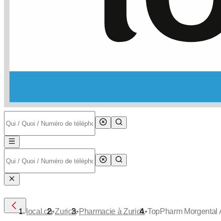
•
•
•
local.ch
Zurich
Pharmacie à Zurich
TopPharm Morgental 