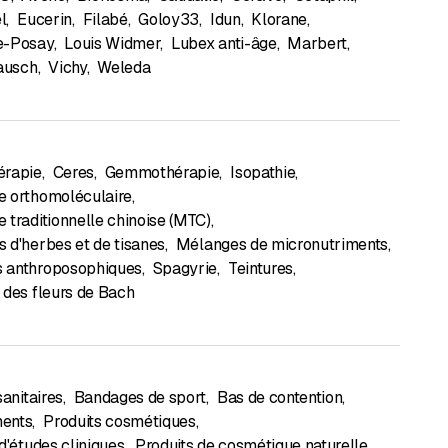
l
,
Eucerin
,
Filabé
,
Goloy33
,
Idun
,
Klorane
,
e-Posay
,
Louis Widmer
,
Lubex anti-âge
,
Marbert
,
ausch
,
Vichy
,
Weleda
érapie
,
Ceres
,
Gemmothérapie
,
Isopathie
,
 orthomoléculaire
,
 traditionnelle chinoise (MTC)
,
 d'herbes et de tisanes
,
Mélanges de micronutriments
,
 anthroposophiques
,
Spagyrie
,
Teintures
,
 des fleurs de Bach
sanitaires
,
Bandages de sport
,
Bas de contention
,
ents
,
Produits cosmétiques
,
d'études cliniques
,
Produits de cosmétique naturelle
,