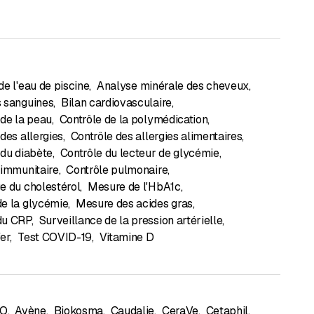
e l'eau de piscine
,
Analyse minérale des cheveux
,
 sanguines
,
Bilan cardiovasculaire
,
 de la peau
,
Contrôle de la polymédication
,
des allergies
,
Contrôle des allergies alimentaires
,
 du diabète
,
Contrôle du lecteur de glycémie
,
 immunitaire
,
Contrôle pulmonaire
,
e du cholestérol
,
Mesure de l'HbA1c
,
e la glycémie
,
Mesure des acides gras
,
du CRP
,
Surveillance de la pression artérielle
,
fer
,
Test COVID-19
,
Vitamine D
CO
,
Avène
,
Biokosma
,
Caudalie
,
CeraVe
,
Cetaphil
,