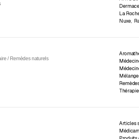
s
Dermace
La Roch
Nuxe
,
R
Aromath
re / Remèdes naturels
Médecine
Médecine
Mélanges
Remèdes
Thérapie
Articles 
Médicam
Produits 