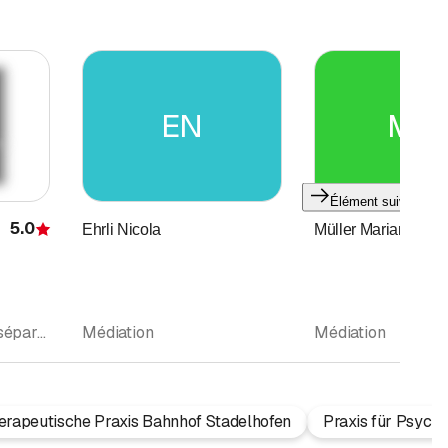
EN
MM
Élément suivant
5.0
Ehrli Nicola
Müller Marianne
Évaluation
Médiation • Divorce séparation, consultations • Thérapie de couple et de famille • Psychothérapie (Psychothérapeutes psychologues)
Médiation
Médiation
rapeutische Praxis Bahnhof Stadelhofen
Praxis für Psycho