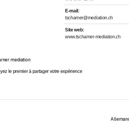
Évaluation de 5 sur 5 étoiles
E-mail
:
tscharner@mediation.ch
Site web
:
www.tscharner-mediation.ch
arner mediation
yez le premier à partager votre expérience
Alleman