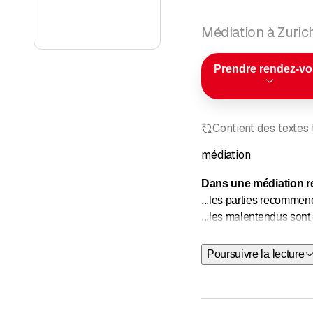
Médiation à Zuric
Prendre rendez-v
Contient des textes
médiation
Dans une médiation ré
...les parties recomme
...les malentendus sont 
...on change parfois de
Poursuivre la lecture
Au cours d'une médiat
...la vision s'élargit
...les intérêts de chac
...des solutions tourné