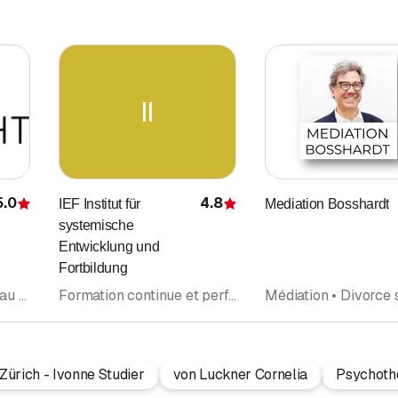
II
5.0
4.8
IEF Institut für
Mediation Bosshardt
Évaluation
Évaluation
systemische
Entwicklung und
Fortbildung
Conseiller fiscal • Bureau de Comptabilité • Conseil en Prévoyance • Médiation • Fiduciaire
Formation continue et perfectionnement • Psychothérapie • Psychothérapie (Général) • Médiation • Coaching • Institut de formation • Psychothérapie (Psychothérapeutes psychologues)
ürich - Ivonne Studier
von Luckner Cornelia
Psychothe