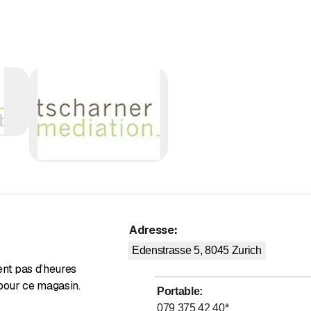
éussie...
perdant
t conclure un accord équitable
aires coûteuses s'avèrent inutiles
alement être une solution pour un conflit dans votre voisinage, votr
er mediation !
Adresse
:
Edenstrasse 5, 8045
Zurich
ent pas d’heures
pour ce magasin.
Portable
:
079 375 42 40
*