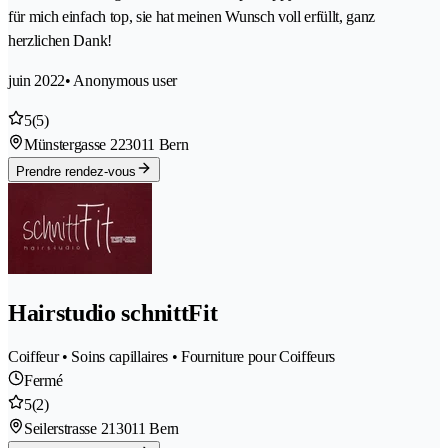
für mich einfach top, sie hat meinen Wunsch voll erfüllt, ganz
herzlichen Dank!
juin 2022
• Anonymous user
5
(5)
Münstergasse 22
3011 Bern
Prendre rendez-vous
Hairstudio schnittFit
Coiffeur • Soins capillaires • Fourniture pour Coiffeurs
Fermé
5
(2)
Seilerstrasse 21
3011 Bern