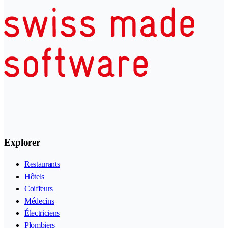
Explorer
Restaurants
Hôtels
Coiffeurs
Médecins
Électriciens
Plombiers