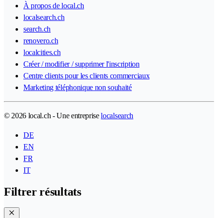
À propos de local.ch
localsearch.ch
search.ch
renovero.ch
localcities.ch
Créer / modifier / supprimer l'inscription
Centre clients pour les clients commerciaux
Marketing téléphonique non souhaité
© 2026 local.ch - Une entreprise
localsearch
DE
EN
FR
IT
Filtrer résultats