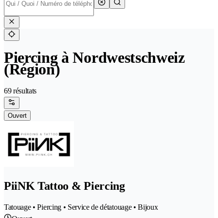
Piercing à Nordwestschweiz
(Région)
69 résultats
Ouvert
PiiNK Tattoo & Piercing
Tatouage • Piercing • Service de détatouage • Bijoux