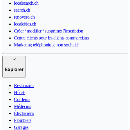
localsearch.ch
search.ch
renovero.ch
localcities.ch
Créer / modifier / supprimer l'inscription
Centre clients pour les clients commerciaux
Marketing téléphonique non souhaité
Explorer
Restaurants
Hôtels
Coiffeurs
Médecins
Électriciens
Plombiers
Garages