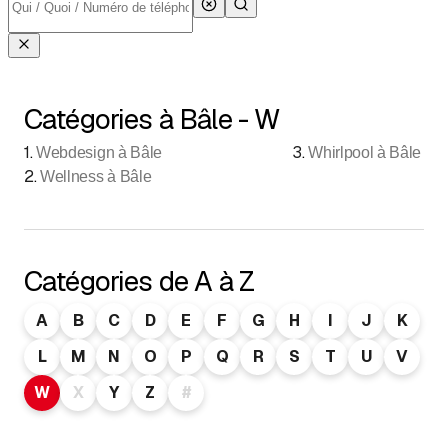
Catégories à Bâle - W
1
.
3
.
Webdesign à Bâle
Whirlpool à Bâle
2
.
Wellness à Bâle
Catégories de A à Z
A
B
C
D
E
F
G
H
I
J
K
L
M
N
O
P
Q
R
S
T
U
V
W
X
Y
Z
#