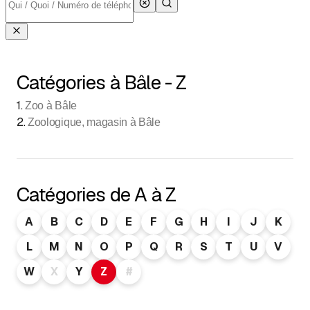
Catégories à Bâle - Z
1
.
Zoo à Bâle
2
.
Zoologique, magasin à Bâle
Catégories de A à Z
A
B
C
D
E
F
G
H
I
J
K
L
M
N
O
P
Q
R
S
T
U
V
W
X
Y
Z
#