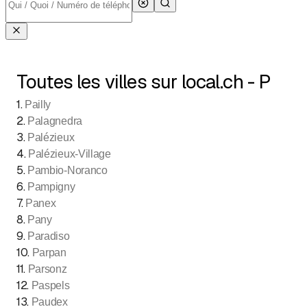
Toutes les villes sur local.ch - P
1
.
Pailly
2
.
Palagnedra
3
.
Palézieux
4
.
Palézieux-Village
5
.
Pambio-Noranco
6
.
Pampigny
7
.
Panex
8
.
Pany
9
.
Paradiso
10
.
Parpan
11
.
Parsonz
12
.
Paspels
13
.
Paudex