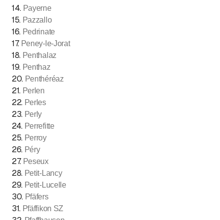
14
.
Payerne
15
.
Pazzallo
16
.
Pedrinate
17
.
Peney-le-Jorat
18
.
Penthalaz
19
.
Penthaz
20
.
Penthéréaz
21
.
Perlen
22
.
Perles
23
.
Perly
24
.
Perrefitte
25
.
Perroy
26
.
Péry
27
.
Peseux
28
.
Petit-Lancy
29
.
Petit-Lucelle
30
.
Pfäfers
31
.
Pfäffikon SZ