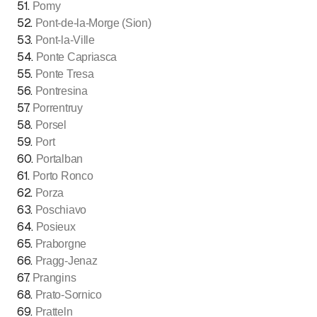
51
.
Pomy
52
.
Pont-de-la-Morge (Sion)
53
.
Pont-la-Ville
54
.
Ponte Capriasca
55
.
Ponte Tresa
56
.
Pontresina
57
.
Porrentruy
58
.
Porsel
59
.
Port
60
.
Portalban
61
.
Porto Ronco
62
.
Porza
63
.
Poschiavo
64
.
Posieux
65
.
Praborgne
66
.
Pragg-Jenaz
67
.
Prangins
68
.
Prato-Sornico
69
.
Pratteln