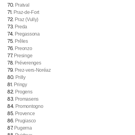
70
.
Pratval
71
.
Praz-de-Fort
72
.
Praz (Vully)
73
.
Preda
74
.
Pregassona
75
.
Prêles
76
.
Preonzo
77
.
Presinge
78
.
Préverenges
79
.
Prez-vers-Noréaz
80
.
Prilly
81
.
Pringy
82
.
Progens
83
.
Promasens
84
.
Promontogno
85
.
Provence
86
.
Prugiasco
87
.
Pugerna