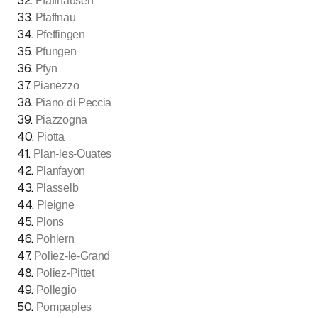
32
.
Pfaffhausen
33
.
Pfaffnau
34
.
Pfeffingen
35
.
Pfungen
36
.
Pfyn
37
.
Pianezzo
38
.
Piano di Peccia
39
.
Piazzogna
40
.
Piotta
41
.
Plan-les-Ouates
42
.
Planfayon
43
.
Plasselb
44
.
Pleigne
45
.
Plons
46
.
Pohlern
47
.
Poliez-le-Grand
48
.
Poliez-Pittet
49
.
Pollegio
50
.
Pompaples