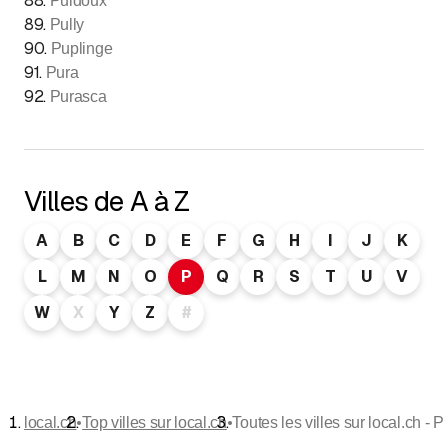
88
.
Puidoux
89
.
Pully
90
.
Puplinge
91
.
Pura
92
.
Purasca
Villes de A à Z
A
B
C
D
E
F
G
H
I
J
K
L
M
N
O
P
Q
R
S
T
U
V
W
X
Y
Z
#
•
•
local.ch
Top villes sur local.ch
Toutes les villes sur local.ch - P