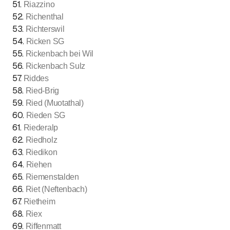
51
.
Riazzino
52
.
Richenthal
53
.
Richterswil
54
.
Ricken SG
55
.
Rickenbach bei Wil
56
.
Rickenbach Sulz
57
.
Riddes
58
.
Ried-Brig
59
.
Ried (Muotathal)
60
.
Rieden SG
61
.
Riederalp
62
.
Riedholz
63
.
Riedikon
64
.
Riehen
65
.
Riemenstalden
66
.
Riet (Neftenbach)
67
.
Rietheim
68
.
Riex
69
.
Riffenmatt