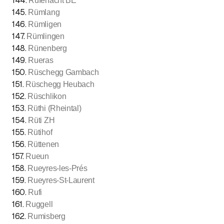
144
.
Rüfenacht BE
145
.
Rümlang
146
.
Rümligen
147
.
Rümlingen
148
.
Rünenberg
149
.
Rueras
150
.
Rüschegg Gambach
151
.
Rüschegg Heubach
152
.
Rüschlikon
153
.
Rüthi (Rheintal)
154
.
Rüti ZH
155
.
Rütihof
156
.
Rüttenen
157
.
Rueun
158
.
Rueyres-les-Prés
159
.
Rueyres-St-Laurent
160
.
Rufi
161
.
Ruggell
162
.
Rumisberg