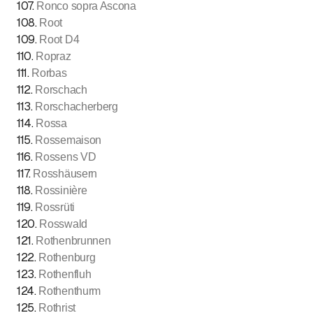
107
.
Ronco sopra Ascona
108
.
Root
109
.
Root D4
110
.
Ropraz
111
.
Rorbas
112
.
Rorschach
113
.
Rorschacherberg
114
.
Rossa
115
.
Rossemaison
116
.
Rossens VD
117
.
Rosshäusern
118
.
Rossinière
119
.
Rossrüti
120
.
Rosswald
121
.
Rothenbrunnen
122
.
Rothenburg
123
.
Rothenfluh
124
.
Rothenthurm
125
.
Rothrist