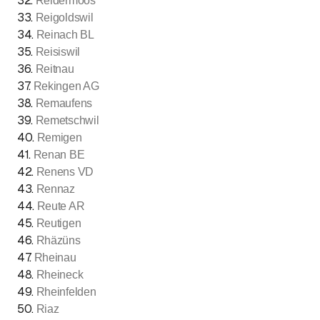
32
.
Reidermoos
33
.
Reigoldswil
34
.
Reinach BL
35
.
Reisiswil
36
.
Reitnau
37
.
Rekingen AG
38
.
Remaufens
39
.
Remetschwil
40
.
Remigen
41
.
Renan BE
42
.
Renens VD
43
.
Rennaz
44
.
Reute AR
45
.
Reutigen
46
.
Rhäzüns
47
.
Rheinau
48
.
Rheineck
49
.
Rheinfelden
50
.
Riaz