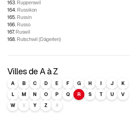
163
.
Rupperswil
164
.
Russikon
165
.
Russin
166
.
Russo
167
.
Ruswil
168
.
Rutschwil (Dägerlen)
Villes de A à Z
A
B
C
D
E
F
G
H
I
J
K
L
M
N
O
P
Q
R
S
T
U
V
W
X
Y
Z
#