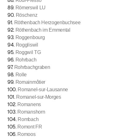
88
.
Rodi-Fiesso
89
.
Römerswil LU
90
.
Röschenz
91
.
Röthenbach Herzogenbuchsee
92
.
Röthenbach im Emmental
93
.
Roggenbourg
94
.
Roggliswil
95
.
Roggwil TG
96
.
Rohrbach
97
.
Rohrbachgraben
98
.
Rolle
99
.
Romainmôtier
100
.
Romanel-sur-Lausanne
101
.
Romanel-sur-Morges
102
.
Romanens
103
.
Romanshorn
104
.
Rombach
105
.
Romont FR
106
.
Romoos