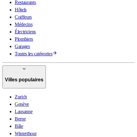
Restaurants
Hôtels
Coiffeurs
Médecins
Électriciens
Plombiers
Garages
Toutes les catégories
Villes populaires
Zurich
Genève
Lausanne
Berne
Bâle
Winterthour