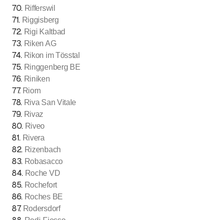
70
.
Rifferswil
71
.
Riggisberg
72
.
Rigi Kaltbad
73
.
Riken AG
74
.
Rikon im Tösstal
75
.
Ringgenberg BE
76
.
Riniken
77
.
Riom
78
.
Riva San Vitale
79
.
Rivaz
80
.
Riveo
81
.
Rivera
82
.
Rizenbach
83
.
Robasacco
84
.
Roche VD
85
.
Rochefort
86
.
Roches BE
87
.
Rodersdorf