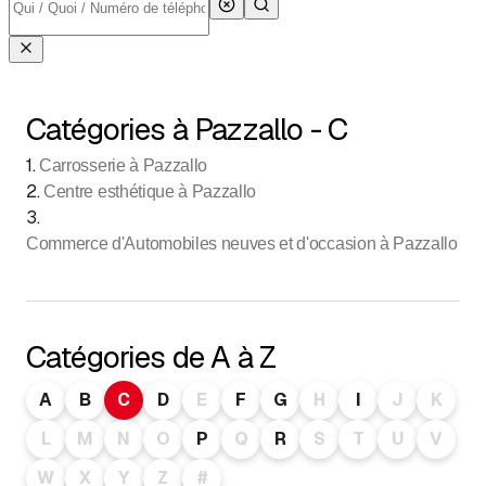
Catégories à Pazzallo - C
1
.
Carrosserie à Pazzallo
2
.
Centre esthétique à Pazzallo
3
.
Commerce d'Automobiles neuves et d'occasion à Pazzallo
Catégories de A à Z
A
B
C
D
E
F
G
H
I
J
K
L
M
N
O
P
Q
R
S
T
U
V
W
X
Y
Z
#