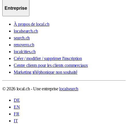
Entreprise
À propos de local.ch
localsearch.ch
search.ch
renovero.ch
localcities.ch
Créer / modifier / supprimer l'inscription
Centre clients pour les clients commerciaux
Marketing téléphonique non souhaité
© 2026 local.ch - Une entreprise
localsearch
DE
EN
FR
IT