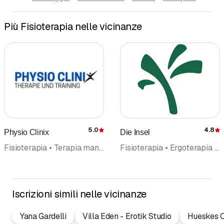
Più Fisioterapia nelle vicinanze
5.0
4.8
Physio Clinix
Die Insel
Recensione
Fisioterapia • Terapia manuale • Drenaggio linfatico • Osteopata • Osteopatia • Riabilitazione • Massaggio • Massaggi curativi e sportivi • Massaggio medico
Fisioterapia • Ergoterapia • Terapia manuale
Iscrizioni simili nelle vicinanze
Yana Gardelli
Villa Eden - Erotik Studio
Hueskes O