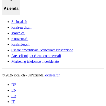
Azienda
Su local.ch
localsearch.ch
search.ch
renovero.ch
localcities.ch
Creare / modificare / cancellare l'inscrizione
Area clienti per clienti commerciali
Marketing telefonico indesiderato
© 2026 local.ch - Un'azienda
localsearch
DE
EN
FR
IT