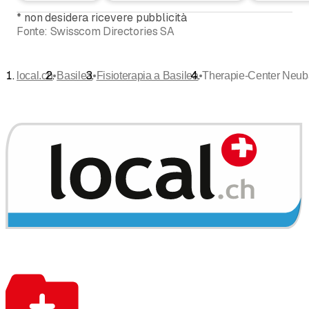
*
non desidera ricevere pubblicità
Fonte:
Swisscom Directories SA
•
•
•
local.ch
Basilea
Fisioterapia a Basilea
Therapie-Center Neu