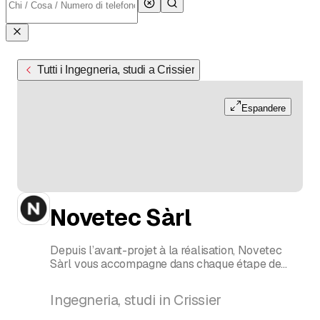
Tutti i Ingegneria, studi a Crissier
Espandere
Novetec Sàrl
Depuis l’avant-projet à la réalisation, Novetec
Sàrl vous accompagne dans chaque étape de
votre projet. Pour un nouvel ouvrage ou une
transformation, vous pouvez compter sur une
Ingegneria, studi in Crissier
expertise complète.
Ingénieur électricien, Analyse, Estimation des