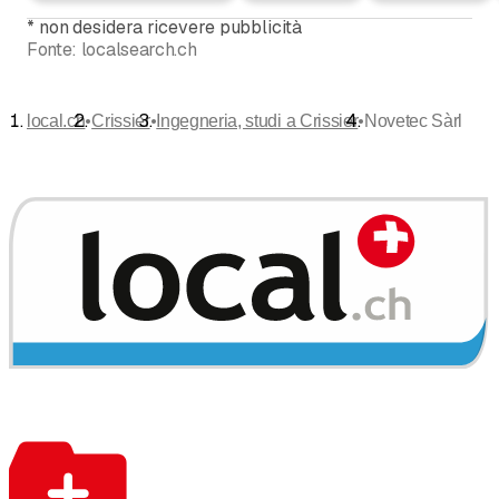
*
non desidera ricevere pubblicità
Fonte:
localsearch.ch
•
•
•
local.ch
Crissier
Ingegneria, studi a Crissier
Novetec Sàrl