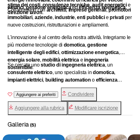
stime dei costi
,
consulenze tecniche
,
audit energetici
e
elettrici
,
gestione energetica
ed
efficienza energetica
.
Collaboriamo con
architetti
,
imprese generali
,
promotori
direzione lavori
.
immobiliari
,
aziende
,
industrie
,
enti pubblici
e
privati
per
nuove costruzioni, ristrutturazioni e ampliamenti.
L'innovazione è al centro della nostra attività. Integriamo le
più moderne tecnologie di
domotica
,
gestione
intelligente degli edifici
,
ottimizzazione energetica
,
energia solare
,
mobilità elettrica
e
ingegneria
Se cercate uno
studio di ingegneria elettrica
, un
sostenibile
.
consulente elettrico
, uno specialista in
domotica
,
impianti elettrici
,
building automation
o
efficienza
energetica
,
Novetec Sagl
è il partner ideale per
Condividere
accompagnarvi in ogni fase del vostro progetto.
Aggiungere ai preferiti
Aggiungere alla rubrica
Modificare iscrizione
Galleria
(
5
)