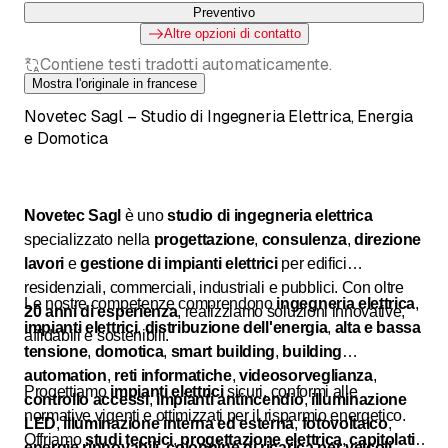
Preventivo
coûts, Appel d'offres, Assistance au maître
d’ouvrage
Altre opzioni di contatto
Contiene testi tradotti automaticamente.
Mostra l'originale in francese
Novetec Sagl – Studio di Ingegneria Elettrica, Energia
e Domotica
Novetec Sagl
è uno
studio di ingegneria elettrica
specializzato nella
progettazione
,
consulenza
,
direzione
lavori
e
gestione di impianti elettrici
per edifici
residenziali, commerciali, industriali e pubblici. Con oltre
Le nostre competenze comprendono
ingegneria elettrica
,
20 anni di esperienza
, realizziamo soluzioni innovative,
impianti elettrici
,
distribuzione dell'energia
,
alta e bassa
affidabili e sostenibili.
tensione
,
domotica
,
smart building
,
building
automation
,
reti informatiche
,
videosorveglianza
,
Progettiamo
impianti elettrici
sicuri, conformi alle
controllo accessi
,
impianti antincendio
,
illuminazione
normative vigenti e ottimizzati per il risparmio energetico.
LED
,
illuminazione interna ed esterna
,
fotovoltaico
,
Offriamo
studi tecnici
,
progettazione elettrica
,
capitolati
,
energie rinnovabili
,
colonnine di ricarica per veicoli