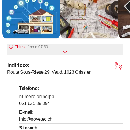
Chiuso
fino a
07:30
Indirizzo
:
fino a
Lunedì
7
:
30
-
17
:
00
Route Sous-Riette 29, Vaud, 1023
Crissier
fino a
Martedì
7
:
30
-
17
:
00
fino a
Mercoledì
7
:
30
-
17
:
00
Telefono
:
fino a
Giovedì
7
:
30
-
17
:
00
numéro principal
fino a
Venerdì
7
:
30
-
17
:
00
021 625 39 39
*
Sabato
Chiuso
E-mail
:
info@novetec.ch
Domenica
Chiuso
Sito web
: