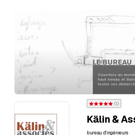
(
1
)
Valutazione 5 di 5 stelle 
Kälin & As
bureau d'ingénieurs