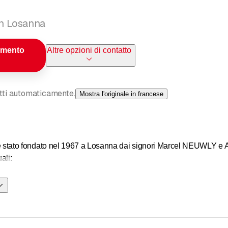
in Losanna
amento
Altre opzioni di contatto
otti automaticamente.
Mostra l'originale in francese
co è stato fondato nel 1967 a Losanna dai signori Marcel NEUWLY e A
ali:
dilizie (calcestruzzo, metallo e legno), capannoni industriali, ope
lici, opere d'arte e sistemazioni stradali.
zioni, risanamenti, monumenti storici.