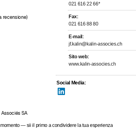
021 616 22 66
*
o 15 concorsi e ottenuto diversi posti d'onore. Questi risultati sono 
Recensione 5 su 5 stelle
.
a recensione)
Fax
:
021 616 88 80
E-mail
:
jf.kalin@kalin-associes.ch
Sito web
:
www.kalin-associes.ch
Social Media
:
& Associés SA
momento — sii il primo a condividere la tua esperienza