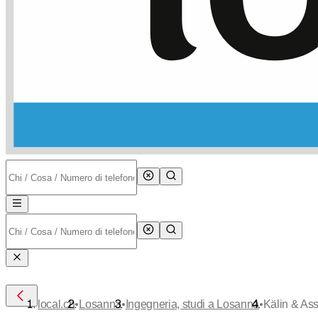
•
•
•
local.ch
Losanna
Ingegneria, studi a Losanna
Kälin & As