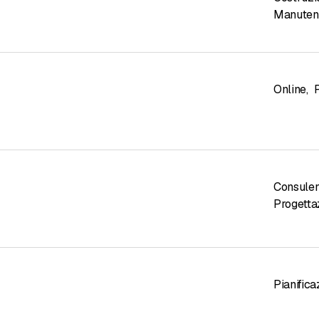
Manutenz
Online
,
Consule
Progetta
Pianific