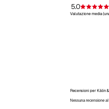
architetti, abbiamo vint
5.0
fornire idee interessanti
Valutazione media (un
&nbsp;
Recensioni per Kälin 
Nessuna recensione al 