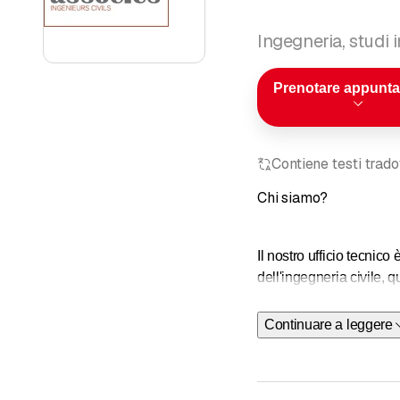
Ingegneria, studi 
Prenotare appunt
Contiene testi trad
Chi siamo?
Il nostro ufficio tecni
dell'ingegneria civile, qu
&nbsp;
Continuare a leggere
Strutture e
Lavori pubb
Ristruttura