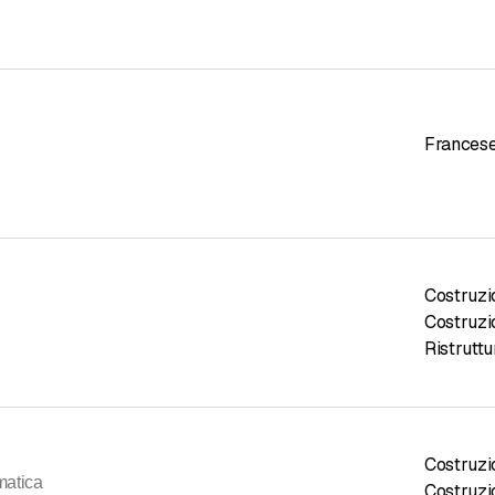
Frances
Costruzio
Costruzi
Ristrutt
Costruzio
matica
Costruzio