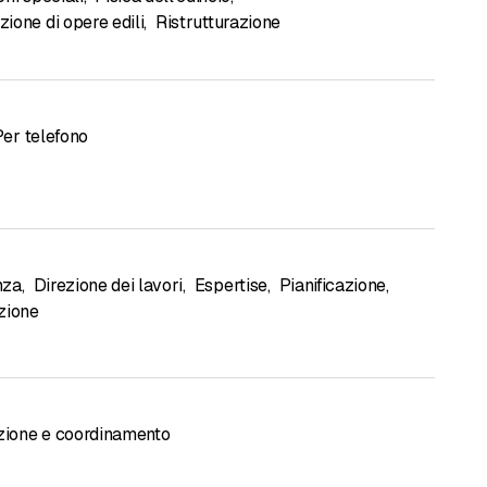
ione di opere edili
,
Ristrutturazione
Per telefono
nza
,
Direzione dei lavori
,
Espertise
,
Pianificazione
,
zione
azione e coordinamento