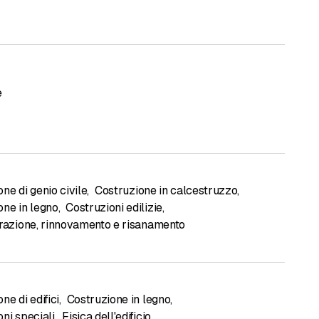
e
ne di genio civile
,
Costruzione in calcestruzzo
,
one in legno
,
Costruzioni edilizie
,
urazione, rinnovamento e risanamento
ne di edifici
,
Costruzione in legno
,
ni speciali
,
Fisica dell'edificio
,