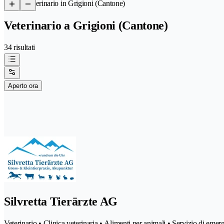
/
Veterinario in Grigioni (Cantone)
Veterinario a Grigioni (Cantone)
34 risultati
Aperto ora
Silvretta Tierärzte AG
Veterinario • Clinica veterinaria • Alimenti per animali • Servizio di eme