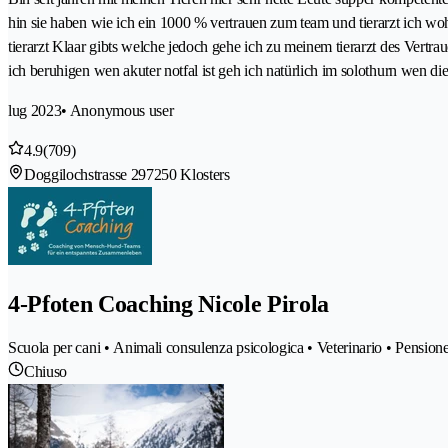
hin sie haben wie ich ein 1000 % vertrauen zum team und tierarzt ich wo
tierarzt Klaar gibts welche jedoch gehe ich zu meinem tierarzt des Vertra
ich beruhigen wen akuter notfal ist geh ich natürlich im solothurn wen die
lug 2023
• Anonymous user
4.9
(709)
Doggilochstrasse 29
7250 Klosters
4-Pfoten Coaching Nicole Pirola
Scuola per cani • Animali consulenza psicologica • Veterinario • Pension
Chiuso