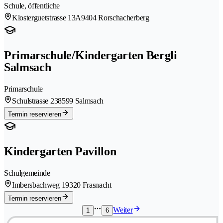
Schule, öffentliche
Klosterguetstrasse 13A
9404 Rorschacherberg
Primarschule/Kindergarten Bergli
Salmsach
Primarschule
Schulstrasse 23
8599 Salmsach
Termin reservieren
Kindergarten Pavillon
Schulgemeinde
Imbersbachweg 1
9320 Frasnacht
Termin reservieren
Weiter
1
6