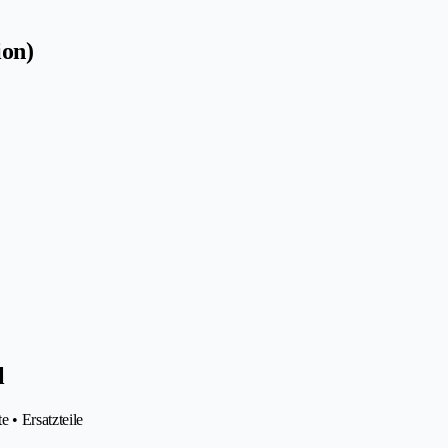
ion)
l
 • Ersatzteile