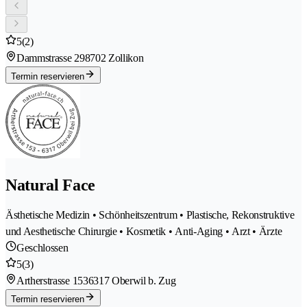
5
(2)
Dammstrasse 29
8702 Zollikon
Termin reservieren
Natural Face
Ästhetische Medizin • Schönheitszentrum • Plastische, Rekonstruktive
und Aesthetische Chirurgie • Kosmetik • Anti-Aging • Arzt • Ärzte
Geschlossen
5
(3)
Artherstrasse 153
6317 Oberwil b. Zug
Termin reservieren