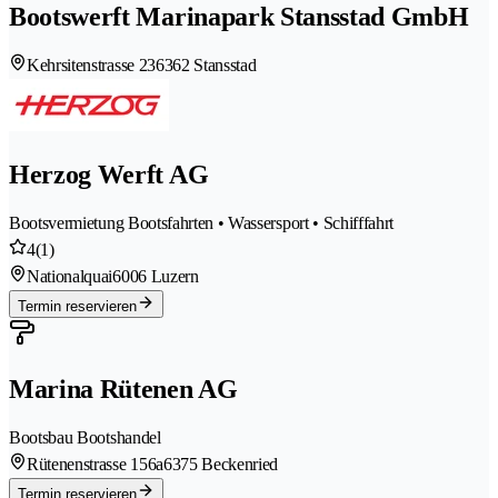
Bootswerft Marinapark Stansstad GmbH
Kehrsitenstrasse 23
6362 Stansstad
Herzog Werft AG
Bootsvermietung Bootsfahrten • Wassersport • Schifffahrt
4
(1)
Nationalquai
6006 Luzern
Termin reservieren
Marina Rütenen AG
Bootsbau Bootshandel
Rütenenstrasse 156a
6375 Beckenried
Termin reservieren