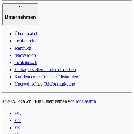
Unternehmen
Über local.ch
localsearch.ch
search.ch
renovero.ch
localcities.ch
Eintrag erstellen / ändern / löschen
Kundencenter für Geschäftskunden
Unerwünschtes Telefonmarketing
© 2026 local.ch - Ein Unternehmen von
localsearch
DE
EN
FR