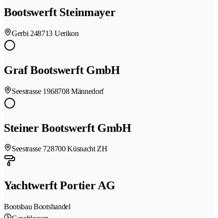
Bootswerft Steinmayer
Gerbi 24
8713 Uerikon
Graf Bootswerft GmbH
Seestrasse 196
8708 Männedorf
Steiner Bootswerft GmbH
Seestrasse 72
8700 Küsnacht ZH
Yachtwerft Portier AG
Bootsbau Bootshandel