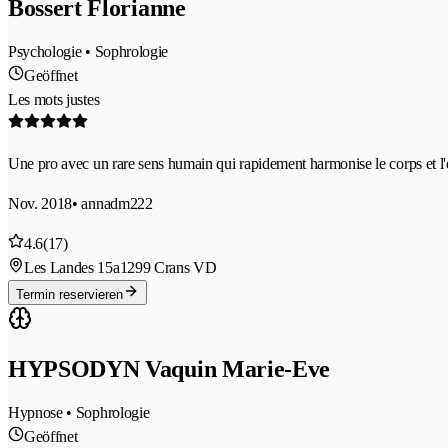
Bossert Florianne
Psychologie • Sophrologie
Geöffnet
Les mots justes
Une pro avec un rare sens humain qui rapidement harmonise le corps et l'es
Nov. 2018
• annadm222
4.6
(17)
Les Landes 15a
1299 Crans VD
Termin reservieren
HYPSODYN Vaquin Marie-Eve
Hypnose • Sophrologie
Geöffnet