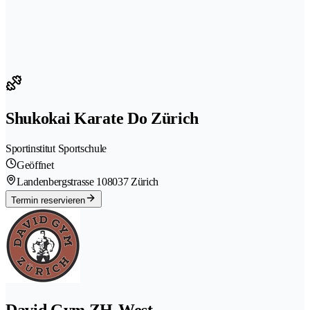
Shukokai Karate Do Zürich
Sportinstitut Sportschule
Geöffnet
Landenbergstrasse 10
8037 Zürich
Termin reservieren
David Gym ZH-West