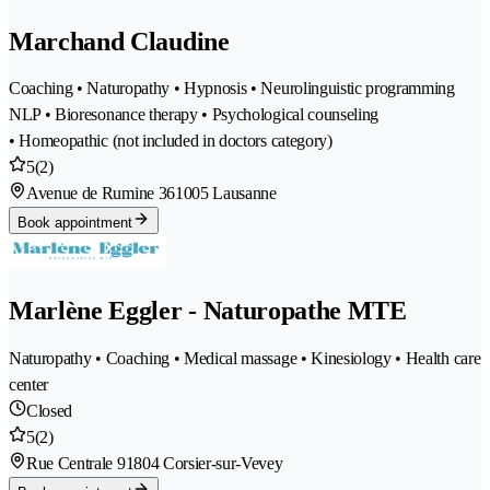
Marchand Claudine
Coaching • Naturopathy • Hypnosis • Neurolinguistic programming
NLP • Bioresonance therapy • Psychological counseling
• Homeopathic (not included in doctors category)
5
(2)
Avenue de Rumine 36
1005 Lausanne
Book appointment
Marlène Eggler - Naturopathe MTE
Naturopathy • Coaching • Medical massage • Kinesiology • Health care
center
Closed
5
(2)
Rue Centrale 9
1804 Corsier-sur-Vevey