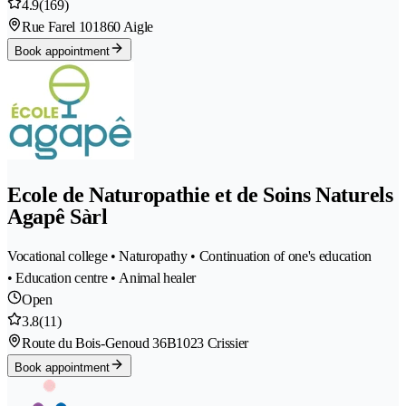
4.9
(169)
Rue Farel 10
1860 Aigle
Book appointment
Ecole de Naturopathie et de Soins Naturels
Agapê Sàrl
Vocational college • Naturopathy • Continuation of one's education
• Education centre • Animal healer
Open
3.8
(11)
Route du Bois-Genoud 36B
1023 Crissier
Book appointment