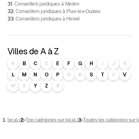
31
.
Conseillers juridiques à Meilen
32
.
Conseillers juridiques à Plan-les-Ouates
33
.
Conseillers juridiques à Hinwil
Villes de A à Z
A
B
C
D
E
F
G
H
I
J
K
L
M
N
O
P
Q
R
S
T
U
V
W
X
Y
Z
#
•
•
local.ch
Top catégories sur local.ch
Toutes les catégories sur l