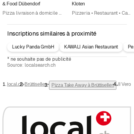
& Food Dübendorf
Kloten
Pizza livraison à domicile • Livraison à domicile • Food Delivery • Pizza Take Away
Pizzeria • Restaurant • Café, Restaurant • Cuisine italienne • Pizza Take Away • Bar • Brunch • Pizza livraison à domicile
Inscriptions similaires à proximité
Lucky Panda GmbH
KAWALI Asian Restaurant
Pe
*
ne souhaite pas de publicité
Source:
localsearch.ch
•
•
local.ch
Brüttisellen
Il Vero
•
Pizza Take Away à Brüttisellen