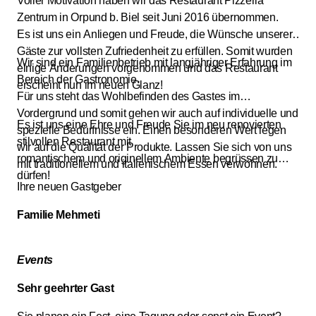
Voller Motivation haben wir das Restaurant Pizzeria
Zentrum in Orpund b. Biel seit Juni 2016 übernommen.
Es ist uns ein Anliegen und Freude, die Wünsche unserer
Gäste zur vollsten Zufriedenheit zu erfüllen. Somit wurden
Wir sind ein Familienbetrieb mit langjähriger Erfahrung im
einige Änderungen vorgenommen und das Restaurant
Bereich der Gastronomie.
erscheint nun im neuen Glanz!
Für uns steht das Wohlbefinden des Gastes im
Vordergrund und somit gehen wir auch auf individuelle und
Es ist uns eine Ehre und Freude Sie im neu renovierten
spezielle Bedürfnisse ein. Einen besonderen Wert legen
stilvollen Restaurant mit
wir auf die Qualität der Produkte. Lassen Sie sich von uns
romantischem und originellem Ambiente begrüssen zu
mit traditionellem und italienischem Essen verwöhnen.
dürfen!
Ihre neuen Gastgeber
Familie Mehmeti
Events
Sehr geehrter Gast