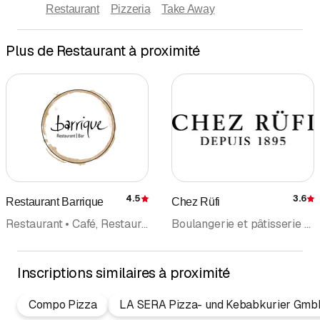
Restaurant
Pizzeria
Take Away
Plus de Restaurant à proximité
4.5
3.6
Restaurant Barrique
Chez Rüfi
Évaluation
É
Restaurant • Café, Restaurant • Banquet • Spécialité poisson
Boulangerie et pâtisserie • Take Away • Café • Catering • Confiserie • Restaurant • Café, Restaurant
Inscriptions similaires à proximité
Compo Pizza
LA SERA Pizza- und Kebabkurier Gm