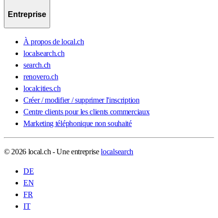
Entreprise
À propos de local.ch
localsearch.ch
search.ch
renovero.ch
localcities.ch
Créer / modifier / supprimer l'inscription
Centre clients pour les clients commerciaux
Marketing téléphonique non souhaité
© 2026 local.ch - Une entreprise
localsearch
DE
EN
FR
IT