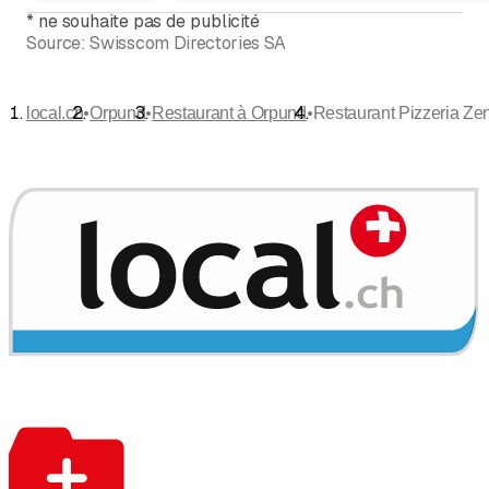
*
ne souhaite pas de publicité
Source:
Swisscom Directories SA
•
•
•
local.ch
Orpund
Restaurant à Orpund
Restaurant Pizzeria Ze