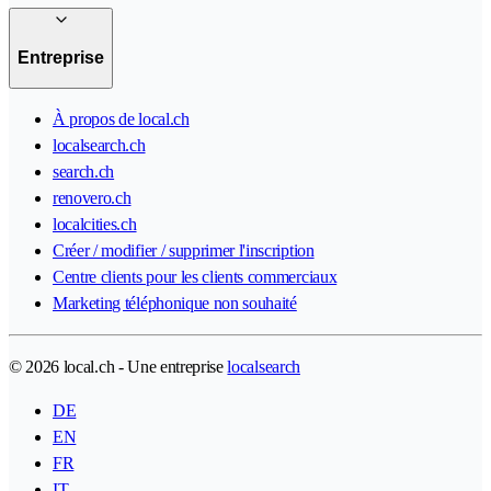
Entreprise
À propos de local.ch
localsearch.ch
search.ch
renovero.ch
localcities.ch
Créer / modifier / supprimer l'inscription
Centre clients pour les clients commerciaux
Marketing téléphonique non souhaité
© 2026 local.ch - Une entreprise
localsearch
DE
EN
FR
IT