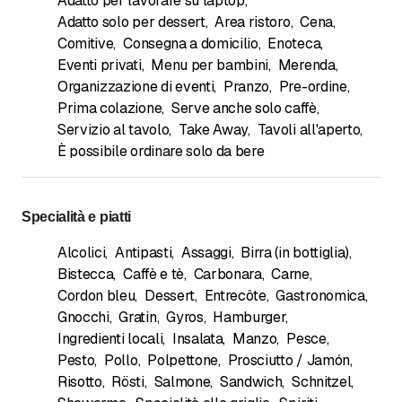
Adatto per lavorare su laptop
,
Adatto solo per dessert
,
Area ristoro
,
Cena
,
Comitive
,
Consegna a domicilio
,
Enoteca
,
Eventi privati
,
Menu per bambini
,
Merenda
,
Organizzazione di eventi
,
Pranzo
,
Pre-ordine
,
Prima colazione
,
Serve anche solo caffè
,
Servizio al tavolo
,
Take Away
,
Tavoli all'aperto
,
È possibile ordinare solo da bere
Specialità e piatti
Alcolici
,
Antipasti
,
Assaggi
,
Birra (in bottiglia)
,
Bistecca
,
Caffè e tè
,
Carbonara
,
Carne
,
Cordon bleu
,
Dessert
,
Entrecôte
,
Gastronomica
,
Gnocchi
,
Gratin
,
Gyros
,
Hamburger
,
Ingredienti locali
,
Insalata
,
Manzo
,
Pesce
,
Pesto
,
Pollo
,
Polpettone
,
Prosciutto / Jamón
,
Risotto
,
Rösti
,
Salmone
,
Sandwich
,
Schnitzel
,