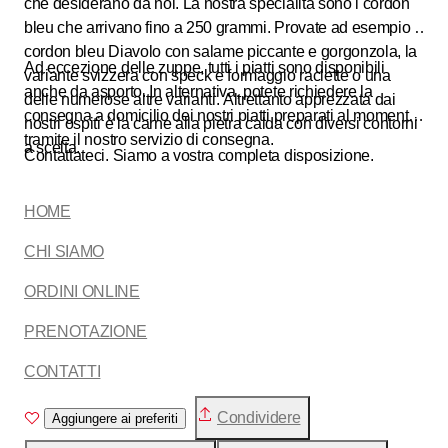
che desiderano da noi. La nostra specialità sono i cordon
bleu che arrivano fino a 250 grammi. Provate ad esempio il
cordon bleu Diavolo con salame piccante e gorgonzola, la
Ad eccezione delle zuppe, tutti i piatti sono disponibili
variante svizzera con speck e formaggio raclette o una
anche da asporto. In alternativa, potete richiedere la
delle numerose altre varianti. Altrettanto apprezzata dai
consegna a domicilio dei nostri piatti preparati al momento
nostri ospiti è la carne alla pietra calda con diversi contorni
tramite il nostro servizio di consegna.
a scelta.
Contattateci. Siamo a vostra completa disposizione.
HOME
CHI SIAMO
ORDINI ONLINE
PRENOTAZIONE
CONTATTI
Condividere
Aggiungere ai preferiti