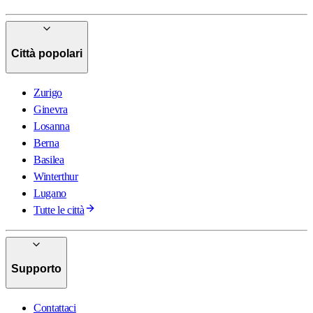
Città popolari
Zurigo
Ginevra
Losanna
Berna
Basilea
Winterthur
Lugano
Tutte le città
Supporto
Contattaci