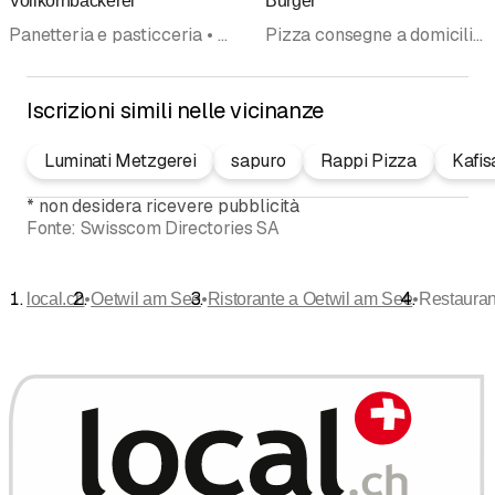
Vollkornbäckerei
Burger
Panetteria e pasticceria • Panetteria pasticceria • Bio, prodotti • Take Away • Specialità alimentari • Negozi di Alimentari • Ristorante • Ristorante, Caffè, Grotto, Bar
Pizza consegne a domicilio • Take Away • Pizzeria • Ristorante • Ristorante, Caffè, Grotto, Bar • Consegne a domicilio
Iscrizioni simili nelle vicinanze
Luminati Metzgerei
sapuro
Rappi Pizza
Kafi
*
non desidera ricevere pubblicità
Fonte:
Swisscom Directories SA
•
•
•
local.ch
Oetwil am See
Ristorante a Oetwil am See
Restaurant