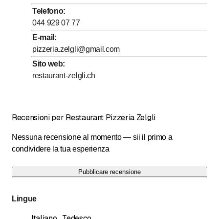
fino a
Mercoledì
9
:
00
-
23
:
00
Telefono
:
fino a
Giovedì
9
:
00
-
23
:
00
044 929 07 77
fino a
Venerdì
9
:
00
-
23
:
00
E-mail
:
pizzeria.zelgli@gmail.com
fino a
Sabato
10
:
00
-
23
:
00
Sito web
:
fino a
Domenica
10
:
00
-
23
:
00
restaurant-zelgli.ch
Recensioni per Restaurant Pizzeria Zelgli
Nessuna recensione al momento — sii il primo a
condividere la tua esperienza
Pubblicare recensione
Lingue
Italiano
,
Tedesco