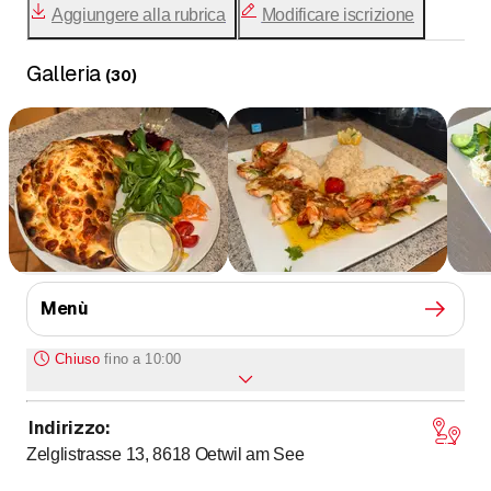
Aggiungere alla rubrica
Modificare iscrizione
Galleria
(
30
)
Menù
Chiuso
fino a
10:00
Indirizzo
:
fino a
Lunedì
9
:
00
-
23
:
00
Zelglistrasse 13, 8618
Oetwil am See
fino a
Martedì
9
:
00
-
23
:
00