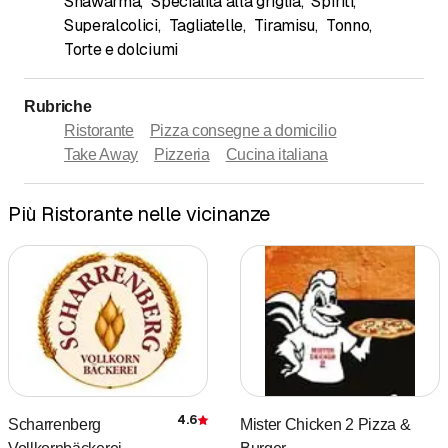
Shawarma
,
Specialità alla griglia
,
Spiriti
,
Superalcolici
,
Tagliatelle
,
Tiramisu
,
Tonno
,
Torte e dolciumi
Rubriche
Ristorante
Pizza consegne a domicilio
Take Away
Pizzeria
Cucina italiana
Più Ristorante nelle vicinanze
4.6
Scharrenberg
Mister Chicken 2 Pizza &
Recensione