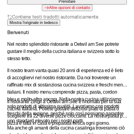
Prenotare
Altre opzioni di contatto
Contiene testi tradotti automaticamente.
Mostra l'originale in tedesco
Benvenuti
Nel nostro splendido ristorante a Oetwil am See potrete
gustare il meglio della cucina italiana e svizzera sotto lo
stesso tetto.
Il nostro team vanta quasi 20 anni di esperienza ed è lieto
di accogliervi nel nostro ristorante. Da noi troverete un
raffinato mix di sostanziosa cucina svizzera e freschi menu
italiani. Il nostro menu comprende pizza, pasta, cordon
bleu e molto altro ancora. Nella nostra cucina utilizziamo
Il ristorante Zelgli a Oettwil am See è rinomato per la sua
solo prodotti di altissima qualità. Lavoriamo con prodotti
cucina italiana. Potrete gustare deliziosi piatti di pasta o
freschi della regione, perché solo così possiamo garantire
scegliere tra 22 diverse pizze croccanti. La nostra pasta per
uno standard elevato per i nostri piatti.
pizza è fatta in casa e preparata fresca ogni giorno.
Ma anche gli amanti della cucina casalinga troveranno ciò