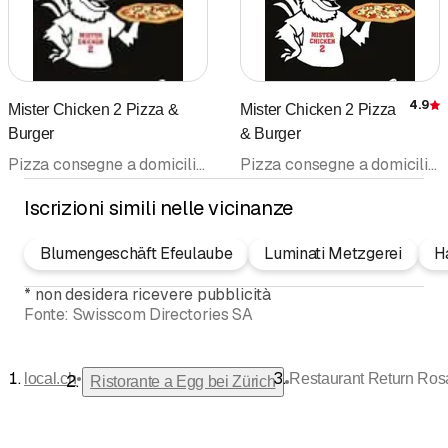
4.9
Mister Chicken 2 Pizza &
Mister Chicken 2 Pizza
Burger
& Burger
Pizza consegne a domicilio • Take Away • Pizzeria • Ristorante • Ristorante, Caffè, Grotto, Bar • Consegne a domicilio
Pizza consegne a domicilio • Pizza Take Away • Pizzeria • Take Away • Consegne a domicilio • Ristorante • Ristorante, Caffè, Grotto, Bar • Cucina italiana
Iscrizioni simili nelle vicinanze
Blumengeschäft Efeulaube
Luminati Metzgerei
H
*
non desidera ricevere pubblicità
Fonte:
Swisscom Directories SA
•
local.ch
Restaurant Return Ros
•
Ristorante a Egg bei Zürich