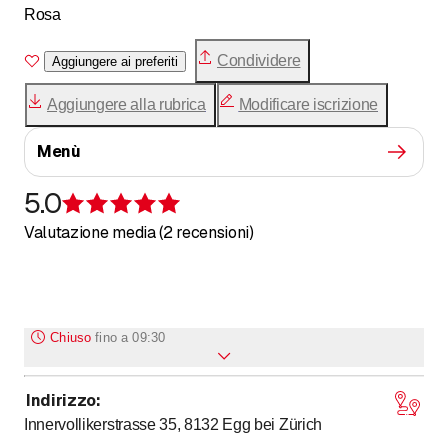
Rosa
Condividere
Aggiungere ai preferiti
Aggiungere alla rubrica
Modificare iscrizione
Menù
5.0
Recensione 5 su 5 stelle
Valutazione media (2 recensioni)
Chiuso
fino a
09:30
Indirizzo
:
Lunedì
Chiuso
Innervollikerstrasse 35, 8132
Egg bei Zürich
fino a
fino a
Martedì
9
:
30
-
14
:
00
/ 17
:
00
-
22
:
00