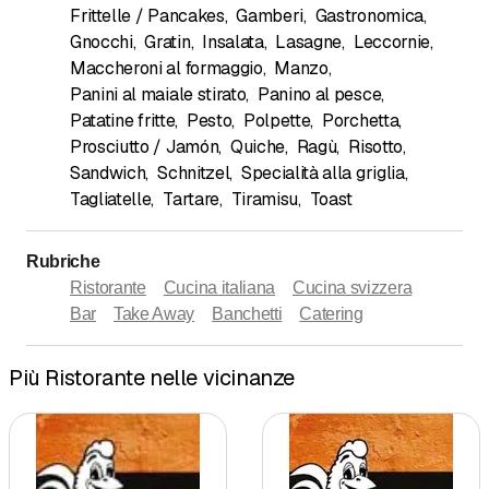
Frittelle / Pancakes
,
Gamberi
,
Gastronomica
,
Gnocchi
,
Gratin
,
Insalata
,
Lasagne
,
Leccornie
,
Maccheroni al formaggio
,
Manzo
,
Panini al maiale stirato
,
Panino al pesce
,
Patatine fritte
,
Pesto
,
Polpette
,
Porchetta
,
Prosciutto / Jamón
,
Quiche
,
Ragù
,
Risotto
,
Sandwich
,
Schnitzel
,
Specialità alla griglia
,
Tagliatelle
,
Tartare
,
Tiramisu
,
Toast
Rubriche
Ristorante
Cucina italiana
Cucina svizzera
Bar
Take Away
Banchetti
Catering
Più Ristorante nelle vicinanze