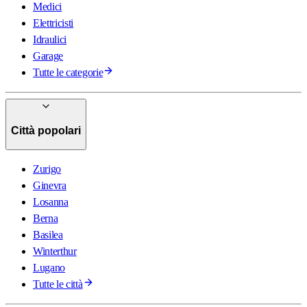
Medici
Elettricisti
Idraulici
Garage
Tutte le categorie
Città popolari
Zurigo
Ginevra
Losanna
Berna
Basilea
Winterthur
Lugano
Tutte le città