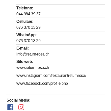
fino a
fino a
Mercoledì
9
:
30
-
14
:
00
/ 17
:
00
-
22
:
00
Telefono
:
fino a
fino a
Giovedì
9
:
30
-
14
:
00
/ 17
:
00
-
22
:
00
044 984 39 37
fino a
fino a
Venerdì
9
:
30
-
14
:
00
/ 17
:
00
-
22
:
00
Cellulare
:
076 370 13 29
fino a
fino a
Sabato
9
:
30
-
14
:
00
/ 17
:
00
-
22
:
00
WhatsApp
:
Domenica
Chiuso
076 370 13 29
E-mail
:
info@return-rosa.ch
Sito web
:
www.return-rosa.ch
www.instagram.com/restaurantreturnrosa/
www.facebook.com/profile.php
Social Media
: