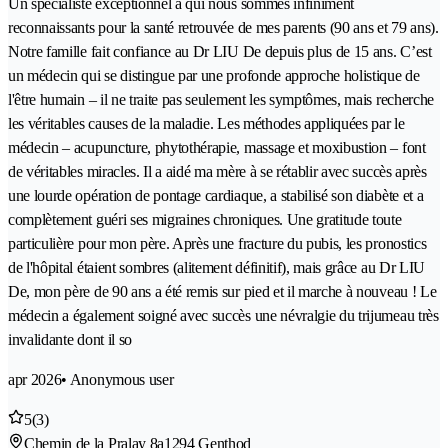
Un spécialiste exceptionnel à qui nous sommes infiniment
reconnaissants pour la santé retrouvée de mes parents (90 ans et 79 ans).
Notre famille fait confiance au Dr LIU De depuis plus de 15 ans. C’est
un médecin qui se distingue par une profonde approche holistique de
l'être humain – il ne traite pas seulement les symptômes, mais recherche
les véritables causes de la maladie. Les méthodes appliquées par le
médecin – acupuncture, phytothérapie, massage et moxibustion – font
de véritables miracles. Il a aidé ma mère à se rétablir avec succès après
une lourde opération de pontage cardiaque, a stabilisé son diabète et a
complètement guéri ses migraines chroniques. Une gratitude toute
particulière pour mon père. Après une fracture du pubis, les pronostics
de l'hôpital étaient sombres (alitement définitif), mais grâce au Dr LIU
De, mon père de 90 ans a été remis sur pied et il marche à nouveau ! Le
médecin a également soigné avec succès une névralgie du trijumeau très
invalidante dont il so
apr 2026
• Anonymous user
5
(3)
Chemin de la Pralay 8a
1294 Genthod