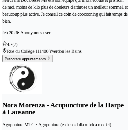
Merci à la Doctoresse Ma et à son équipe qui m'ont écouté et pris soin
de moi. moins de kilo plus de douleurs d'arthrose un meilleur sommeil et
beaucoup plus active. Je conseil ce coin de coocooning qui fait temps de
bien.
feb 2026
• Anonymous user
4.7
(7)
Rue du Collège 11
1400 Yverdon-les-Bains
Prenotare appuntamento
Nora Morenza - Acupuncture de la Harpe
à Lausanne
Agopuntura MTC • Agopuntura (escluso dalla rubrica medici)