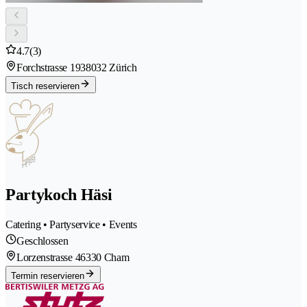
4.7
(3)
Forchstrasse 193
8032 Zürich
Tisch reservieren
Partykoch Häsi
Catering • Partyservice • Events
Geschlossen
Lorzenstrasse 4
6330 Cham
Termin reservieren