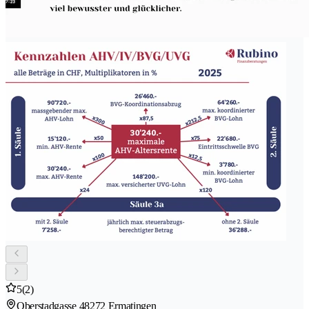
5
(2)
Oberstadgasse 4
8272 Ermatingen