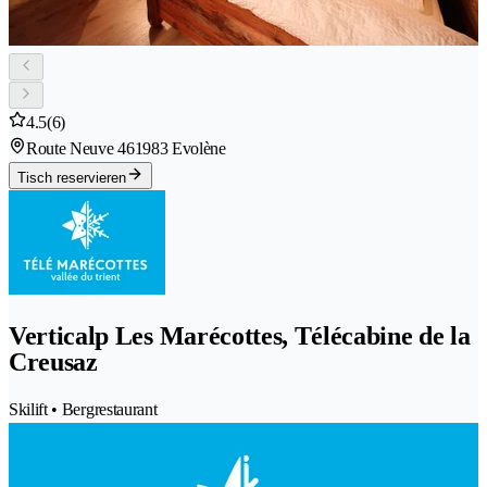
4.5
(6)
Route Neuve 46
1983 Evolène
Tisch reservieren
Verticalp Les Marécottes, Télécabine de la
Creusaz
Skilift • Bergrestaurant