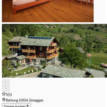
5
(3)
Bielweg 4
3934 Zeneggen
Zimmer buchen