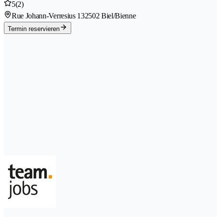
5
(2)
Rue Johann-Verresius 13
2502 Biel/Bienne
Termin reservieren