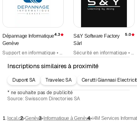
4.3
5.0
Dépannage Informatique
S&Y Software Factory
Évaluation
É
Genève
Sàrl
Support en informatique • Informatique • Conseils et prestations en informatique • Service pour Ordinateur • Software • Ordinateurs et accessoires • IT - Information Technology
Sécurité en informatique • Conseils et prestations en informatique • IT - Information Technology • Technologie de l'information • Conseils en sécurité • Conseils en informatique • Informatique
Inscriptions similaires à proximité
Dupont SA
Travelec SA
Cerutti Giannasi Electrici
*
ne souhaite pas de publicité
Source:
Swisscom Directories SA
•
•
•
local.ch
Genève
Informatique à Genève
i4M Services Informat