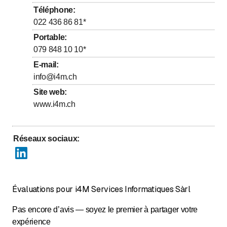
jusqu’à
Mercredi
*
8
:
00
-
19
:
00
Téléphone
:
jusqu’à
Jeudi
*
8
:
00
-
19
:
00
022 436 86 81
*
jusqu’à
Vendredi
*
8
:
00
-
19
:
00
Portable
:
079 848 10 10
*
Samedi
Fermé
E-mail
:
Dimanche
Fermé
info@i4m.ch
Les jours marqués d'un * sont à convenir
Site web
:
www.i4m.ch
Réseaux sociaux
:
Évaluations pour i4M Services Informatiques Sàrl
Pas encore d’avis — soyez le premier à partager votre
expérience