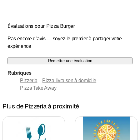
jusqu’à
jusqu’à
Mercredi
*
11
:
00
-
14
:
00
/ 17
:
30
-
22
:
00
jusqu’à
jusqu’à
Jeudi
*
11
:
00
-
14
:
00
/ 17
:
30
-
22
:
00
jusqu’à
jusqu’à
Vendredi
*
11
:
00
-
14
:
00
/ 17
:
30
-
22
:
00
Évaluations pour Pizza Burger
Samedi
Fermé
Pas encore d’avis — soyez le premier à partager votre
jusqu’à
Dimanche
*
17
:
00
-
22
:
00
expérience
Les jours marqués d'un * sont à convenir
Remettre une évaluation
Rubriques
Consegna a domicilio gratuita
Pizzeria
Pizza livraison à domicile
Pizza Take Away
Plus de Pizzeria à proximité