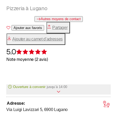
Pizzeria à Lugano
Autres moyens de contact
Partager
Ajouter aux favoris
Ajouter au carnet d'adresses
5.0
Évaluation de 5 sur 5 étoiles
Note moyenne (2 avis)
Ouverture à convenir
jusqu’à
14:00
Adresse
:
jusqu’à
jusqu’à
Lundi
*
11
:
00
-
14
:
00
/ 17
:
30
-
22
:
00
Via Luigi Lavizzari 5, 6900
Lugano
jusqu’à
jusqu’à
Mardi
*
11
:
00
-
14
:
00
/ 17
:
30
-
22
:
00