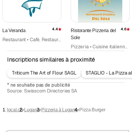
4.4
4.6
La Veranda
Ristorante Pizzeria del
Évaluation
É
Sole
Restaurant • Café, Restaurant • Pizzeria • Halles des fêtes et accessoires, location • Hôtel
Pizzeria • Cuisine italienne • Restaurant • Café, Restaurant
Inscriptions similaires à proximité
Triticum The Art of Flour SAGL
STAGLIO - La Pizza al
*
ne souhaite pas de publicité
Source:
Swisscom Directories SA
•
•
•
local.ch
Lugano
Pizzeria à Lugano
Pizza Burger