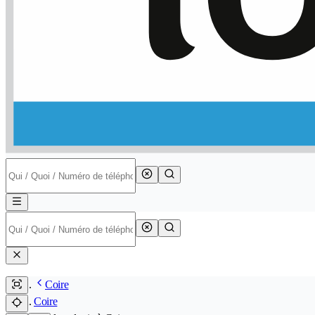
Coire
Coire