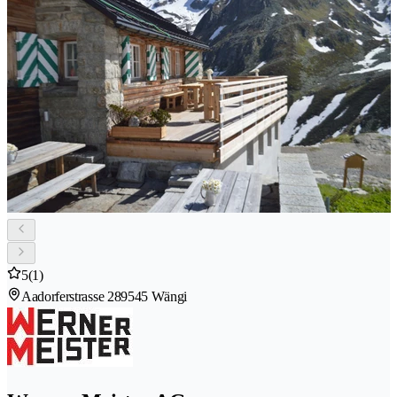
5
(1)
Aadorferstrasse 28
9545 Wängi